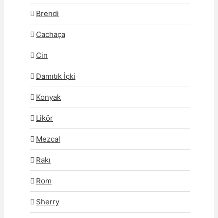
Brendi
Cachaça
Cin
Damıtık İçki
Konyak
Likör
Mezcal
Rakı
Rom
Sherry