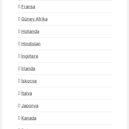
Fransa
Güney Afrika
Hollanda
Hindistan
İngiltere
İrlanda
İskoçya
İtalya
Japonya
Kanada