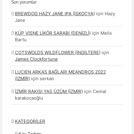
Son yorumlar
BREWDOG HAZY JANE IPA (İSKOÇYA)
için
Hazy
Jane
KÜP VİŞNE LİKÖR ŞARABI (DENİZLİ)
için
Melis
Bartu
COTSWOLDS WILDFLOWER (İNGİLTERE)
için
James Clockfortune
LUCIEN ARKAS BAĞLARI MEANDROS 2022
(İZMİR)
için
serkan
İZMİR RAKISI YAŞ ÜZÜM (İZMİR)
için
Cemal
karakocaoğlu
KATEGORİLER
Kav Tadımı