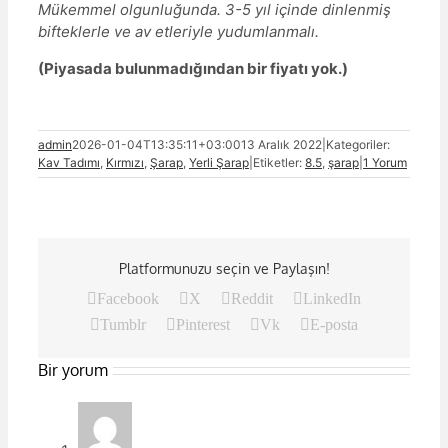
Mükemmel olgunluğunda. 3-5 yıl içinde dinlenmiş
bifteklerle ve av etleriyle yudumlanmalı.
(Piyasada bulunmadığından bir fiyatı yok.)
admin
2026-01-04T13:35:11+03:00
13 Aralık 2022
|
Kategoriler:
Kav Tadımı
,
Kırmızı
,
Şarap
,
Yerli Şarap
|
Etiketler:
8.5
,
şarap
|
1 Yorum
Platformunuzu seçin ve Paylaşın!
Facebook
X
Reddit
LinkedIn
Tumblr
Pinterest
Vk
E-posta
Bir yorum