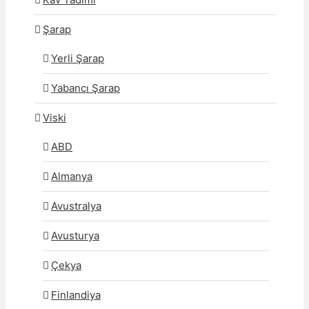
Şarap
Yerli Şarap
Yabancı Şarap
Viski
ABD
Almanya
Avustralya
Avusturya
Çekya
Finlandiya