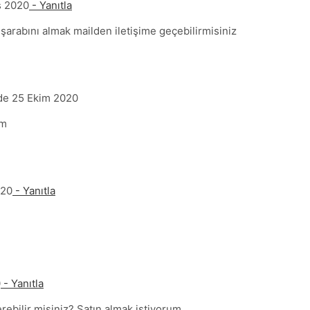
s 2020
- Yanıtla
şarabını almak mailden iletişime geçebilirmisiniz
de 25 Ekim 2020
um
020
- Yanıtla
0
- Yanıtla
erebilir misiniz? Satın almak istiyorum.