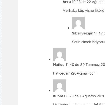
Arzu
19:28 de 22 Ağusto
Merhaba küp vişne likörü 
Sibel Sezgin
11:47 
Satin almak istiyor
Hatice
11:40 de 30 Temmuz 2
haticedama20@gmail.com
Kübra
08:29 de 1 Ağustos 202
Merhaba. İletişim bilgilerinizi v