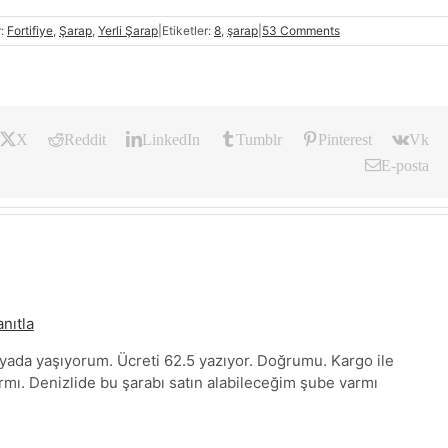
r:
Fortifiye
,
Şarap
,
Yerli Şarap
|
Etiketler:
8
,
şarap
|
53 Comments
X
Reddit
LinkedIn
Tumblr
Pinterest
Vk
E-posta
nıtla
’yada yaşıyorum. Ücreti 62.5 yazıyor. Doğrumu. Kargo ile
mı. Denizlide bu şarabı satın alabileceğim şube varmı