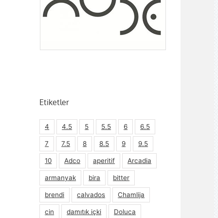
Etiketler
4
4.5
5
5.5
6
6.5
7
7.5
8
8.5
9
9.5
10
Adco
aperitif
Arcadia
armanyak
bira
bitter
brendi
calvados
Chamlija
cin
damıtık içki
Doluca