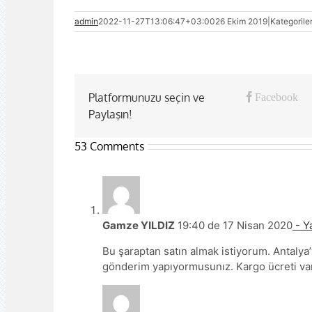
admin
2022-11-27T13:06:47+03:00
26 Ekim 2019
|
Kategorile
Platformunuzu seçin ve
Facebook
Paylaşın!
53 Comments
Gamze YILDIZ
19:40 de 17 Nisan 2020
- Ya
Bu şaraptan satın almak istiyorum. Antalya
gönderim yapıyormusunız. Kargo ücreti var