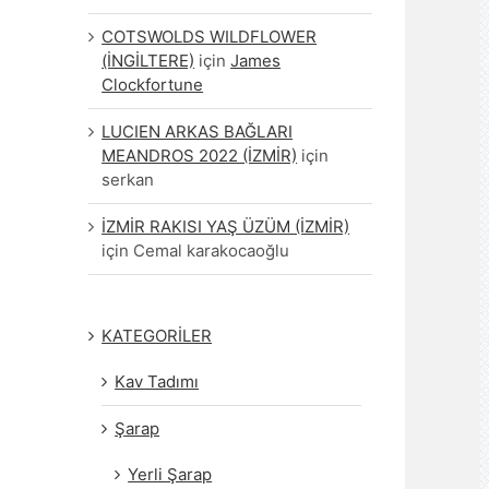
COTSWOLDS WILDFLOWER
(İNGİLTERE)
için
James
Clockfortune
LUCIEN ARKAS BAĞLARI
MEANDROS 2022 (İZMİR)
için
serkan
İZMİR RAKISI YAŞ ÜZÜM (İZMİR)
için
Cemal karakocaoğlu
KATEGORİLER
Kav Tadımı
Şarap
Yerli Şarap