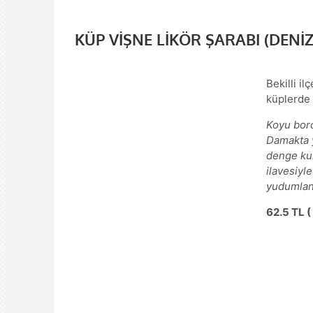
KÜP VİŞNE LİKÖR ŞARABI (DENİZ
Bekilli i
küplerde 
Koyu bor
Damakta yo
denge kur
ilavesiyl
yudumlanab
62.5 TL ( 