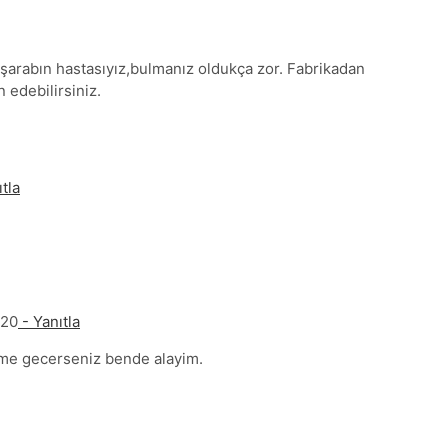
şarabın hastasıyız,bulmanız oldukça zor. Fabrikadan
 edebilirsiniz.
tla
020
- Yanıtla
ime gecerseniz bende alayim.