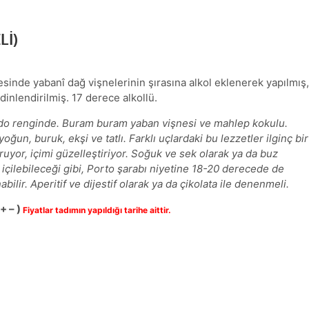
Lİ)
lçesinde yabanî dağ vişnelerinin şırasına alkol eklenerek yapılmış,
dinlendirilmiş. 17 derece alkollü.
do renginde. Buram buram yaban vişnesi ve mahlep kokulu.
ğun, buruk, ekşi ve tatlı. Farklı uçlardaki bu lezzetler ilginç bir
uyor, içimi güzelleştiriyor. Soğuk ve sek olarak ya da buz
e içilebileceği gibi, Porto şarabı niyetine 18-20 derecede de
ilir. Aperitif ve dijestif olarak ya da çikolata ile denenmeli.
+ – )
Fiyatlar tadımın yapıldığı tarihe aittir.