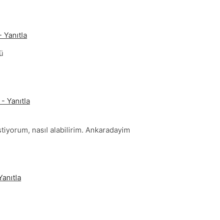
 Yanıtla
ü
- Yanıtla
stiyorum, nasıl alabilirim. Ankaradayim
Yanıtla