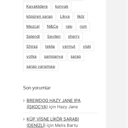
Kavaklıdere
konyak
köpüren şarap
Likya
likör
Mezcal
Ni&Ce
rakı
rom
Selendi
Sevilen
sherry
Shiraz
tekila
vermut
viski
votka
şampanya
şarap
şarap yarışması
Son yorumlar
BREWDOG HAZY JANE IPA
(İSKOÇYA)
için
Hazy Jane
KÜP VİŞNE LİKÖR ŞARABI
(DENİZLİ)
için
Melis Bartu