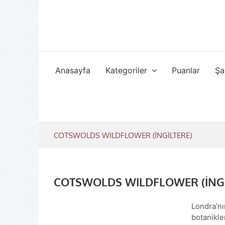
Skip
to
content
Anasayfa
Kategoriler
Puanlar
Şa
COTSWOLDS WILDFLOWER (İNGİLTERE)
COTSWOLDS WILDFLOWER (İNGİ
Londra’nı
botanikle