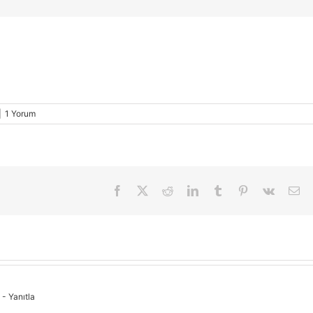
|
1 Yorum
Facebook
X
Reddit
LinkedIn
Tumblr
Pinterest
Vk
E-
pos
- Yanıtla