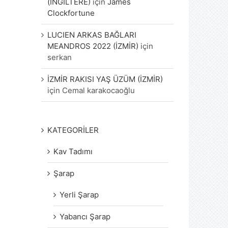
(İNGİLTERE)
için
James
Clockfortune
LUCIEN ARKAS BAĞLARI
MEANDROS 2022 (İZMİR)
için
serkan
İZMİR RAKISI YAŞ ÜZÜM (İZMİR)
için
Cemal karakocaoğlu
KATEGORİLER
Kav Tadımı
Şarap
Yerli Şarap
Yabancı Şarap