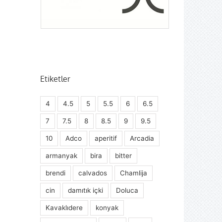
Etiketler
4
4.5
5
5.5
6
6.5
7
7.5
8
8.5
9
9.5
10
Adco
aperitif
Arcadia
armanyak
bira
bitter
brendi
calvados
Chamlija
cin
damıtık içki
Doluca
Kavaklıdere
konyak