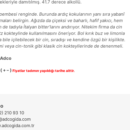
ekleriyle damıtılmış. 41.7 derece alkollü.
pembesi renginde. Burunda ardıç kokularının yanı sıra yabanî
aları belirgin. Ağızda da çiçeksi ve baharlı, hafif yakıcı, hem
de tadıyla İtalyan bitter’larını andırıyor. Nitekim firma da cin
itz kokteylinde kullanılmasını öneriyor. Bol kırık buz ve limonla
 bile içilebilecek bir cin, sıradışı ve kendine özgü bir kişilikte.
ni veya cin-tonik gibi klasik cin kokteyllerinde de denenmeli.
: Adco
( + – )
Fiyatlar tadımın yapıldığı tarihe aittir.
o
2) 210 93 10
@adcogida.com
adcogida.com.tr