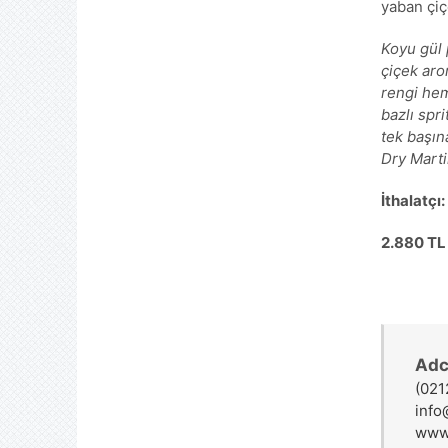
yaban çiç
Koyu gül 
çiçek arom
rengi hem 
bazlı spr
tek başına
Dry Marti
İthalatçı
2.880 TL 
Adc
(021
info
www.