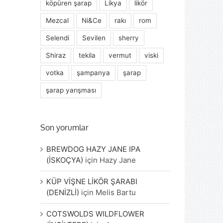
köpüren şarap
Likya
likör
Mezcal
Ni&Ce
rakı
rom
Selendi
Sevilen
sherry
Shiraz
tekila
vermut
viski
votka
şampanya
şarap
şarap yarışması
Son yorumlar
BREWDOG HAZY JANE IPA
(İSKOÇYA)
için
Hazy Jane
KÜP VİŞNE LİKÖR ŞARABI
(DENİZLİ)
için
Melis Bartu
COTSWOLDS WILDFLOWER