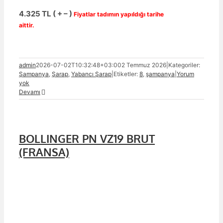
4.325 TL ( + – )
Fiyatlar tadımın yapıldığı tarihe
aittir.
admin
2026-07-02T10:32:48+03:00
2 Temmuz 2026
|
Kategoriler:
Şampanya
,
Şarap
,
Yabancı Şarap
|
Etiketler:
8
,
şampanya
|
Yorum
yok
Devamı
BOLLINGER PN VZ19 BRUT
(FRANSA)