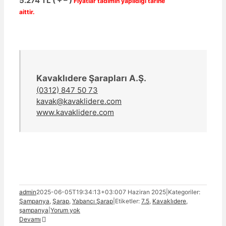
5.274 TL ( + – )
Fiyatlar tadımın yapıldığı tarihe
aittir.
Kavaklıdere Şarapları A.Ş.
(0312) 847 50 73
kavak@kavaklidere.com
www.kavaklidere.com
admin
2025-06-05T19:34:13+03:00
7 Haziran 2025
|
Kategoriler:
Şampanya
,
Şarap
,
Yabancı Şarap
|
Etiketler:
7.5
,
Kavaklıdere
,
şampanya
|
Yorum yok
Devamı