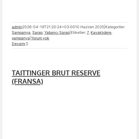
admin
2026-04-19T21:20:24+03:00
10 Haziran 2025
|
Kategoriler:
Şampanya
,
Şarap
,
Yabancı Şarap
|
Etiketler:
7
,
Kavaklıdere
,
şampanya
|
Yorum yok
Devamı
TAITTINGER BRUT RESERVE
(FRANSA)