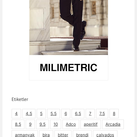
Etiketler
4
4.5
5
5.5
6
6.5
7
7.5
8
8.5
9
9.5
10
Adco
aperitif
Arcadia
armanyak
bira
bitter
brendi
calvados