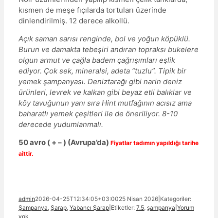
kısmen de meşe fıçılarda tortuları üzerinde
dinlendirilmiş. 12 derece alkollü.
Açık saman sarısı renginde, bol ve yoğun köpüklü.
Burun ve damakta tebeşiri andıran topraksı bukelere
olgun armut ve çağla badem çağrışımları eşlik
ediyor. Çok sek, mineralsi, adeta “tuzlu”. Tipik bir
yemek şampanyası. Deniztarağı gibi narin deniz
ürünleri, levrek ve kalkan gibi beyaz etli balıklar ve
köy tavuğunun yanı sıra Hint mutfağının acısız ama
baharatlı yemek çeşitleri ile de öneriliyor. 8-10
derecede yudumlanmalı.
50
avro
( + – )
(Avrupa’da)
Fiyatlar tadımın yapıldığı tarihe
aittir.
admin
2026-04-25T12:34:05+03:00
25 Nisan 2026
|
Kategoriler:
Şampanya
,
Şarap
,
Yabancı Şarap
|
Etiketler:
7.5
,
şampanya
|
Yorum
yok