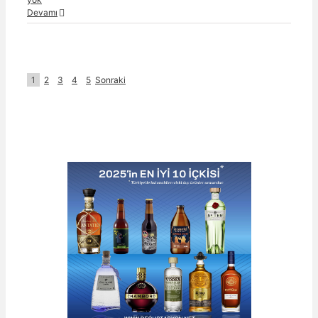
Devamı
1
2
3
4
5
Sonraki