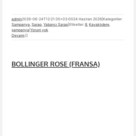
admin
2026-06-24T12:21:35+03:00
24 Haziran 2026
|
Kategoriler:
Şampanya
,
Şarap
,
Yabancı Şarap
|
Etiketler:
8
,
Kavaklıdere
,
şampanya
|
Yorum yok
Devamı
BOLLINGER ROSE (FRANSA)