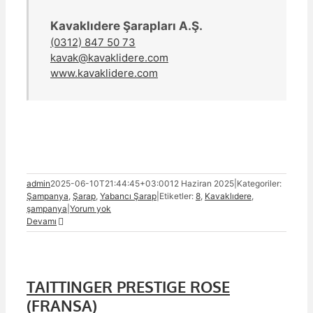
Kavaklıdere Şarapları A.Ş.
(0312) 847 50 73
kavak@kavaklidere.com
www.kavaklidere.com
admin
2025-06-10T21:44:45+03:00
12 Haziran 2025
|
Kategoriler:
Şampanya
,
Şarap
,
Yabancı Şarap
|
Etiketler:
8
,
Kavaklıdere
,
şampanya
|
Yorum yok
Devamı
TAITTINGER PRESTIGE ROSE
(FRANSA)