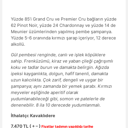
Yüzde 85’i Grand Cru ve Premier Cru bağların yüzde
62 Pinot Noir, yüzde 24 Chardonnay ve yüzde 14 de
Meunier üzümlerinden yapılmış pembe şampanya.
Yüzde 5-6 oranında kırmızı şarap içeriyor, 12 derece
alkollü.
Gül pembesi renginde, canlı ve işlek köpüklere
sahip. Frenküzümü, kiraz ve yaban çileği çağrışımlı
koku ve tadlar burun ve damakta belirgin. Ağızda
ipeksi kayganlıkta, dolgun, hafif tanenli, damakta
uzun kalıcılıkta. Çok zarif, dengeli ve uygar bir
şampanya; aynı zamanda bir yemek şarabı. Kırmızı
meyveler eşliğinde aperitif olarak
yudumlanabileceği gibi, somon ve patelerle de
denenebilir. 8 ila 10 derecede yudumlanmalı.
İthalatçı: Kavaklıdere
7.470 TL ( + – )
Fiyatlar tadımın yapıldığı tarihe