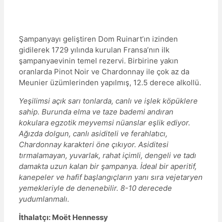
Şampanyayı geliştiren Dom Ruinart’ın izinden
gidilerek 1729 yılında kurulan Fransa’nın ilk
şampanyaevinin temel rezervi. Birbirine yakın
oranlarda Pinot Noir ve Chardonnay ile çok az da
Meunier üzümlerinden yapılmış, 12.5 derece alkollü.
Yeşilimsi açık sarı tonlarda, canlı ve işlek köpüklere
sahip. Burunda elma ve taze bademi andıran
kokulara egzotik meyvemsi nüanslar eşlik ediyor.
Ağızda dolgun, canlı asiditeli ve ferahlatıcı,
Chardonnay karakteri öne çıkıyor. Asiditesi
tırmalamayan, yuvarlak, rahat içimli, dengeli ve tadı
damakta uzun kalan bir şampanya. İdeal bir aperitif,
kanepeler ve hafif başlangıçların yanı sıra vejetaryen
yemekleriyle de denenebilir. 8-10 derecede
yudumlanmalı.
İthalatçı: Moët Hennessy