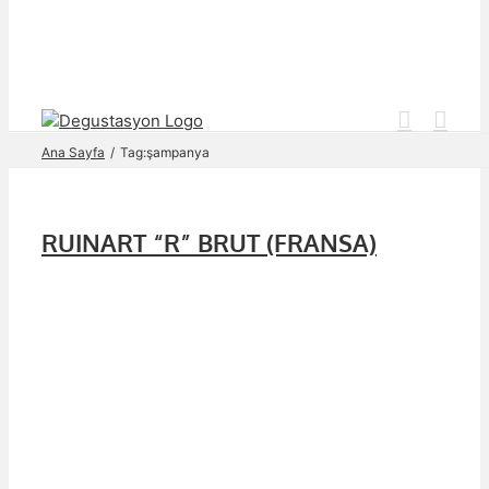
Skip
to
content
Ana Sayfa
Tag:
şampanya
RUINART “R” BRUT (FRANSA)