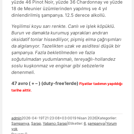
yüzde 46 Pinot Noir, yüzde 36 Chardonnay ve yüzde
18 de Meunier üzümlerinden yapılmış ve 4 yıl
dinlendirilmiş şampanya. 12.5 derece alkollü.
Yeşilimsi koyu sarı renkte. Canlı ve işlek köpüklü.
Burun ve damakta kurumuş yaprakları andıran
oksidatif tonlar hissediliyor, pişmiş elma çağrışımları
da algılanıyor. Tazelikten uzak ve asiditesi düşük bir
şampanya. Fazla bekletilmeden ve fazla
soğutulmadan yudumlanmalı, tereyağlı-hollandez
soslu kuşkonmaz ve enginar gibi sebzelerle
denenmeli.
47 avro ( + – ) (duty-free’lerde)
Fiyatlar tadımın yapıldığı
tarihe aittir.
admin
2026-04-19T21:23:08+03:00
19 Nisan 2026
|
Kategoriler:
Şampanya
,
Şarap
,
Yabancı Şarap
|
Etiketler:
6
,
şampanya
|
Yorum
yok