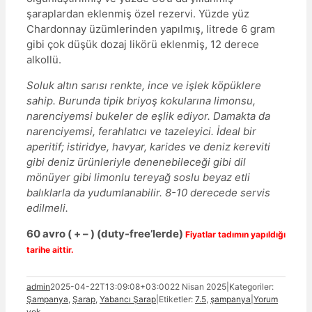
şaraplardan eklenmiş özel rezervi. Yüzde yüz
Chardonnay üzümlerinden yapılmış, litrede 6 gram
gibi çok düşük dozaj likörü eklenmiş, 12 derece
alkollü.
Soluk altın sarısı renkte, ince ve işlek köpüklere
sahip. Burunda tipik briyoş kokularına limonsu,
narenciyemsi bukeler de eşlik ediyor. Damakta da
narenciyemsi, ferahlatıcı ve tazeleyici. İdeal bir
aperitif; istiridye, havyar, karides ve deniz kereviti
gibi deniz ürünleriyle denenebileceği gibi dil
mönüyer gibi limonlu tereyağ soslu beyaz etli
balıklarla da yudumlanabilir. 8-10 derecede servis
edilmeli.
60 avro ( + – ) (duty-free’lerde)
Fiyatlar tadımın yapıldığı
tarihe aittir.
admin
2025-04-22T13:09:08+03:00
22 Nisan 2025
|
Kategoriler:
Şampanya
,
Şarap
,
Yabancı Şarap
|
Etiketler:
7.5
,
şampanya
|
Yorum
yok