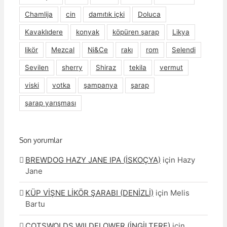
Chamlija
cin
damıtık içki
Doluca
Kavaklıdere
konyak
köpüren şarap
Likya
likör
Mezcal
Ni&Ce
rakı
rom
Selendi
Sevilen
sherry
Shiraz
tekila
vermut
viski
votka
şampanya
şarap
şarap yarışması
Son yorumlar
BREWDOG HAZY JANE IPA (İSKOÇYA)
için
Hazy
Jane
KÜP VİŞNE LİKÖR ŞARABI (DENİZLİ)
için
Melis
Bartu
COTSWOLDS WILDFLOWER (İNGİLTERE)
için