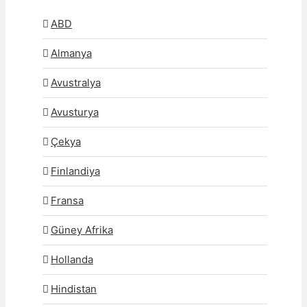
ABD
Almanya
Avustralya
Avusturya
Çekya
Finlandiya
Fransa
Güney Afrika
Hollanda
Hindistan