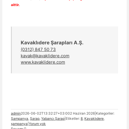
aittir.
Kavaklıdere Şarapları A.Ş.
(0312) 847 50 73
kavak@kavaklidere.com
www.kavaklidere.com
admin
2026-06-02T13:32:27+03:00
2 Haziran 2026
|
Kategoriler:
Şampanya
,
Şarap
,
Yabancı Şarap
|
Etiketler:
8
,
Kavaklıdere
,
şampanya
|
Yorum yok
Devamı