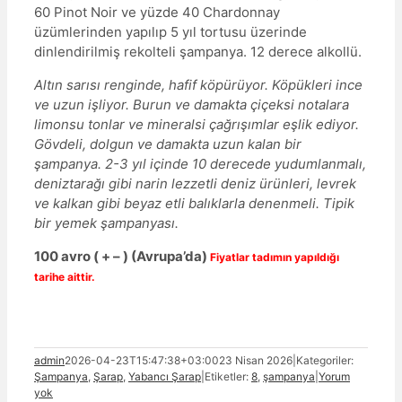
60 Pinot Noir ve yüzde 40 Chardonnay
üzümlerinden yapılıp 5 yıl tortusu üzerinde
dinlendirilmiş rekolteli şampanya. 12 derece alkollü.
Altın sarısı renginde, hafif köpürüyor. Köpükleri ince
ve uzun işliyor. Burun ve damakta çiçeksi notalara
limonsu tonlar ve mineralsi çağrışımlar eşlik ediyor.
Gövdeli, dolgun ve damakta uzun kalan bir
şampanya. 2-3 yıl içinde 10 derecede yudumlanmalı,
deniztarağı gibi narin lezzetli deniz ürünleri, levrek
ve kalkan gibi beyaz etli balıklarla denenmeli. Tipik
bir yemek şampanyası.
100
avro
( + – )
(Avrupa’da)
Fiyatlar tadımın yapıldığı
tarihe aittir.
admin
2026-04-23T15:47:38+03:00
23 Nisan 2026
|
Kategoriler:
Şampanya
,
Şarap
,
Yabancı Şarap
|
Etiketler:
8
,
şampanya
|
Yorum
yok