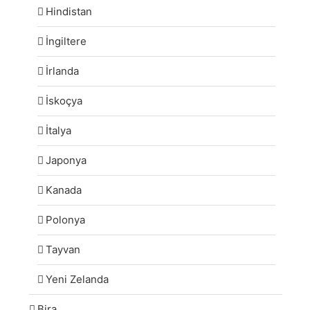
Hindistan
İngiltere
İrlanda
İskoçya
İtalya
Japonya
Kanada
Polonya
Tayvan
Yeni Zelanda
Bira