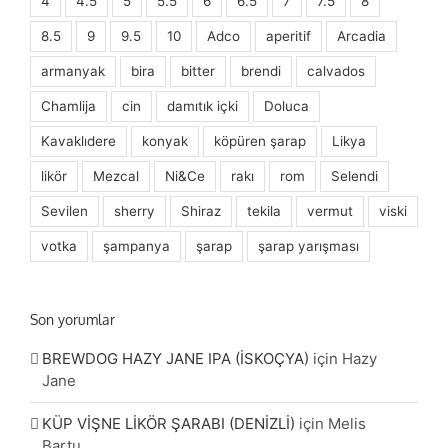
4
4.5
5
5.5
6
6.5
7
7.5
8
8.5
9
9.5
10
Adco
aperitif
Arcadia
armanyak
bira
bitter
brendi
calvados
Chamlija
cin
damıtık içki
Doluca
Kavaklıdere
konyak
köpüren şarap
Likya
likör
Mezcal
Ni&Ce
rakı
rom
Selendi
Sevilen
sherry
Shiraz
tekila
vermut
viski
votka
şampanya
şarap
şarap yarışması
Son yorumlar
BREWDOG HAZY JANE IPA (İSKOÇYA)
için
Hazy
Jane
KÜP VİŞNE LİKÖR ŞARABI (DENİZLİ)
için
Melis
Bartu