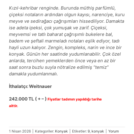
Kızıl-kehribar renginde. Burunda müthiş parfümlü,
çiçeksi notaların ardından olgun kayısı, narenciye, kuru
meyve ve sedirağacı çağrışımları hissediliyor. Damakta
ise adeta ipeksi, çok yumuşak ve zarif. Çiçeksi,
meyvemsi ve tatlı baharat çağrışımlı bukelere bal,
badem ve şeftali marmeladı notaları eşlik ediyor, tadı
hayli uzun kalıyor. Zengin, kompleks, narin ve ince bir
konyak. Günün her saatinde yudumlanabilir. Çok özel
anlarda, tercihen yemeklerden önce veya en az bir
saat sonra buzlu suyla nötralize edilmiş “temiz”
damakla yudumlanmalı.
İthalatçı: Weitnauer
242
.
00
0
TL ( + – )
Fiyatlar tadımın yapıldığı tarihe
aittir.
1 Nisan 2026
|
Kategoriler:
Konyak
|
Etiketler:
9
,
konyak
|
Yorum