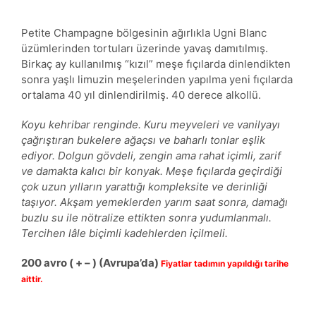
Petite Champagne bölgesinin ağırlıkla Ugni Blanc
üzümlerinden tortuları üzerinde yavaş damıtılmış.
Birkaç ay kullanılmış “kızıl” meşe fıçılarda dinlendikten
sonra yaşlı limuzin meşelerinden yapılma yeni fıçılarda
ortalama 40 yıl dinlendirilmiş. 40 derece alkollü.
Koyu kehribar renginde. Kuru meyveleri ve vanilyayı
çağrıştıran bukelere ağaçsı ve baharlı tonlar eşlik
ediyor. Dolgun gövdeli, zengin ama rahat içimli, zarif
ve damakta kalıcı bir konyak. Meşe fıçılarda geçirdiği
çok uzun yılların yarattığı kompleksite ve derinliği
taşıyor. Akşam yemeklerden yarım saat sonra, damağı
buzlu su ile nötralize ettikten sonra yudumlanmalı.
Tercihen lâle biçimli kadehlerden içilmeli.
200
avro
( + – )
(Avrupa’da)
Fiyatlar tadımın yapıldığı tarihe
aittir.