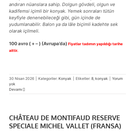
andıran nüanslara sahip. Dolgun gövdeli, olgun ve
kadifemsi içimli bir konyak. Yemek sonraları tütün
keyfiyle denenebileceği gibi, gün içinde de
yudumlanabilir. Balon ya da lâle biçimli kadehte sek
olarak içilmeli.
100
avro
( + – )
(Avrupa’da)
Fiyatlar tadımın yapıldığı tarihe
aittir.
30 Nisan 2026
|
Kategoriler:
Konyak
|
Etiketler:
8
,
konyak
|
Yorum
yok
Devamı
CHÂTEAU DE MONTIFAUD RESERVE
SPECIALE MICHEL VALLET (FRANSA)