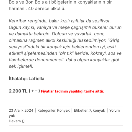
Bois ve Bon Bois alt bölgelerinin konyaklarının bir
harmanı. 40 derece alkollü.
Kehribar renginde, bakır kızılı ışıltılar da seziliyor.
Olgun kayısı, vanilya ve meşe çağrışımlı bukeler burun
ve damakta belirgin. Dolgun ve yuvarlak, genç
olmasına rağmen alkol keskinliği hissedilmiyor. “Giriş
seviyesi”ndeki bir konyak için beklenenden iyi, eski
etiketli şişelemesinden “bir tık” ileride. Kokteyl, sos ve
flambelerde denenmemeli, daha olgun konyaklar gibi
sek içilmeli.
İthalatçı: Lafiella
2.200 TL ( + – )
Fiyatlar tadımın yapıldığı tarihe aittir.
23 Aralık 2024
|
Kategoriler:
Konyak
|
Etiketler:
7
,
konyak
|
Yorum
yok
Devamı