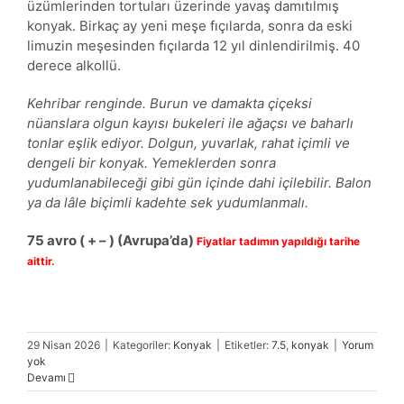
üzümlerinden tortuları üzerinde yavaş damıtılmış
konyak. Birkaç ay yeni meşe fıçılarda, sonra da eski
limuzin meşesinden fıçılarda 12 yıl dinlendirilmiş. 40
derece alkollü.
Kehribar renginde. Burun ve damakta çiçeksi
nüanslara olgun kayısı bukeleri ile ağaçsı ve baharlı
tonlar eşlik ediyor. Dolgun, yuvarlak, rahat içimli ve
dengeli bir konyak. Yemeklerden sonra
yudumlanabileceği gibi gün içinde dahi içilebilir. Balon
ya da lâle biçimli kadehte sek yudumlanmalı.
75
avro
( + – )
(Avrupa’da)
Fiyatlar tadımın yapıldığı tarihe
aittir.
29 Nisan 2026
|
Kategoriler:
Konyak
|
Etiketler:
7.5
,
konyak
|
Yorum
yok
Devamı