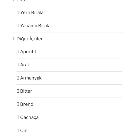
Yerli Biralar
Yabancı Biralar
Diğer İçkiler
Aperitif
Arak
Armanyak
Bitter
Brendi
Cachaça
Cin