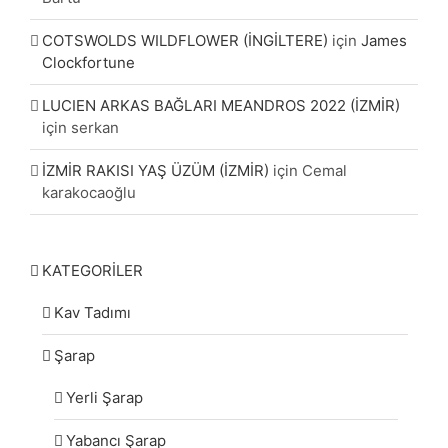
COTSWOLDS WILDFLOWER (İNGİLTERE)
için
James
Clockfortune
LUCIEN ARKAS BAĞLARI MEANDROS 2022 (İZMİR)
için
serkan
İZMİR RAKISI YAŞ ÜZÜM (İZMİR)
için
Cemal
karakocaoğlu
KATEGORİLER
Kav Tadımı
Şarap
Yerli Şarap
Yabancı Şarap