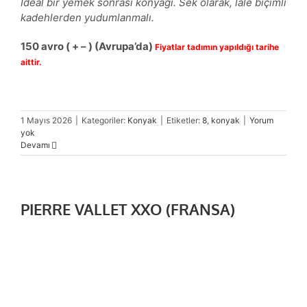
İdeal bir yemek sonrası konyağı. Sek olarak, lâle biçimli
kadehlerden yudumlanmalı.
150
avro
( + – )
(Avrupa’da)
Fiyatlar tadımın yapıldığı tarihe
aittir.
1 Mayıs 2026
|
Kategoriler:
Konyak
|
Etiketler:
8
,
konyak
|
Yorum
yok
Devamı
PIERRE VALLET XXO (FRANSA)