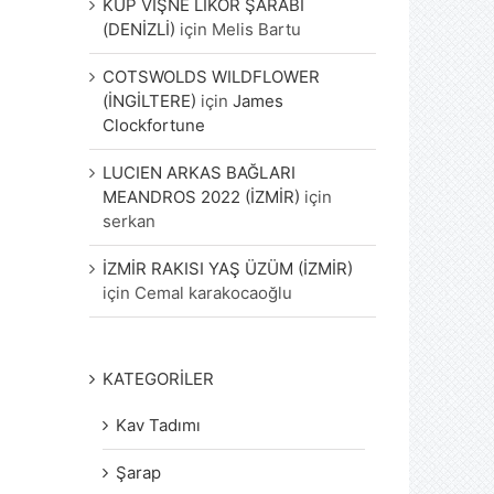
KÜP VİŞNE LİKÖR ŞARABI
(DENİZLİ)
için
Melis Bartu
COTSWOLDS WILDFLOWER
(İNGİLTERE)
için
James
Clockfortune
LUCIEN ARKAS BAĞLARI
MEANDROS 2022 (İZMİR)
için
serkan
İZMİR RAKISI YAŞ ÜZÜM (İZMİR)
için
Cemal karakocaoğlu
KATEGORİLER
Kav Tadımı
Şarap