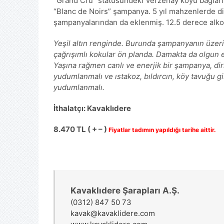
“Grand Cru” statüsündeki Verzenay köyü bağları
“Blanc de Noirs” şampanya. 5 yıl mahzenlerde dinl
şampanyalarından da eklenmiş. 12.5 derece alkol
Yeşil altın renginde. Burunda şampanyanın üzer
çağrışımlı kokular ön planda. Damakta da olgun elm
Yaşına rağmen canlı ve enerjik bir şampanya, diri 
yudumlanmalı ve ıstakoz, bıldırcın, köy tavuğu gi
yudumlanmalı.
İthalatçı: Kavaklıdere
8.470 TL ( + – )
Fiyatlar tadımın yapıldığı tarihe aittir.
Kavaklıdere Şarapları A.Ş.
(0312) 847 50 73
kavak@kavaklidere.com