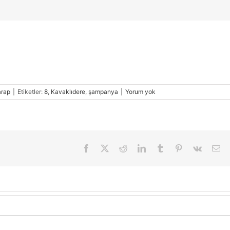
arap
|
Etiketler:
8
,
Kavaklıdere
,
şampanya
|
Yorum yok
Facebook
X
Reddit
LinkedIn
Tumblr
Pinterest
Vk
E-
pos