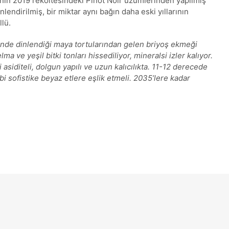
nın 2019 rekoltesindeki Pinot Noir üzümlerinden yapılmış
endirilmiş, bir miktar aynı bağın daha eski yıllarının
lü.
inde dinlendiği maya tortularından gelen briyoş ekmeği
a ve yeşil bitki tonları hissediliyor, mineralsi izler kalıyor.
asiditeli, dolgun yapılı ve uzun kalıcılıkta. 11-12 derecede
bi sofistike beyaz etlere eşlik etmeli. 2035’lere kadar