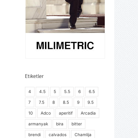
Etiketler
4
4.5
5
5.5
6
6.5
7
7.5
8
8.5
9
9.5
10
Adco
aperitif
Arcadia
armanyak
bira
bitter
brendi
calvados
Chamlija