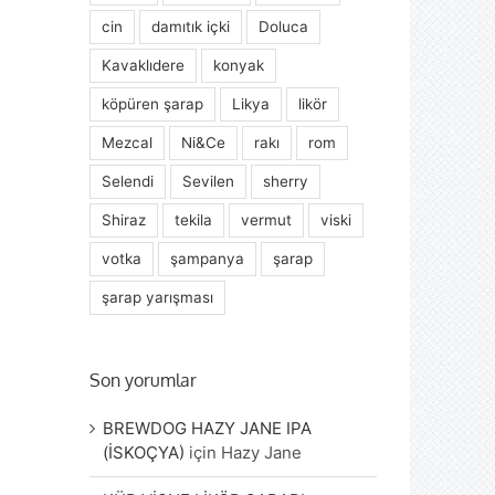
cin
damıtık içki
Doluca
Kavaklıdere
konyak
köpüren şarap
Likya
likör
Mezcal
Ni&Ce
rakı
rom
Selendi
Sevilen
sherry
Shiraz
tekila
vermut
viski
votka
şampanya
şarap
şarap yarışması
Son yorumlar
BREWDOG HAZY JANE IPA
(İSKOÇYA)
için
Hazy Jane