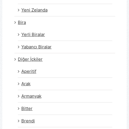
Yeni Zelanda
Bira
Yerli Biralar
Yabancı Biralar
Diğer İçkiler
Aperitif
Arak
Armanyak
Bitter
Brendi