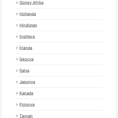
Güney Afrika
Hollanda
Hindistan
İngiltere
İrlanda
İskoçya
İtalya
Japonya
Kanada
Polonya
Tayvan