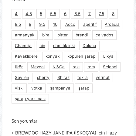
4
4.5
5
5.5
6
6.5
7
7.5
8
8.5
9
9.5
10
Adco
aperitif
Arcadia
armanyak
bira
bitter
brendi
calvados
Chamlija
cin
damıtık içki
Doluca
Kavaklıdere
konyak
köpüren şarap
Likya
likör
Mezcal
Ni&Ce
rakı
rom
Selendi
Sevilen
sherry
Shiraz
tekila
vermut
viski
votka
şampanya
şarap
şarap yarışması
Son yorumlar
BREWDOG HAZY JANE IPA (İSKOÇYA)
için
Hazy