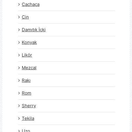
Cachaça
Cin
Damıtık İçki
Konyak
Likör
Mezcal
Rakı
Rom
Sherry
Tekila
Uzo