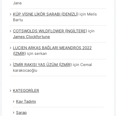
Jane
KÜP VİŞNE LİKÖR ŞARABI (DENİZLİ)
için
Melis
Bartu
COTSWOLDS WILDFLOWER (İNGİLTERE)
için
James Clockfortune
LUCIEN ARKAS BAĞLARI MEANDROS 2022
(İZMİR)
için
serkan
İZMİR RAKISI YAŞ ÜZÜM (İZMİR)
için
Cemal
karakocaoğlu
KATEGORİLER
Kav Tadımı
Şarap