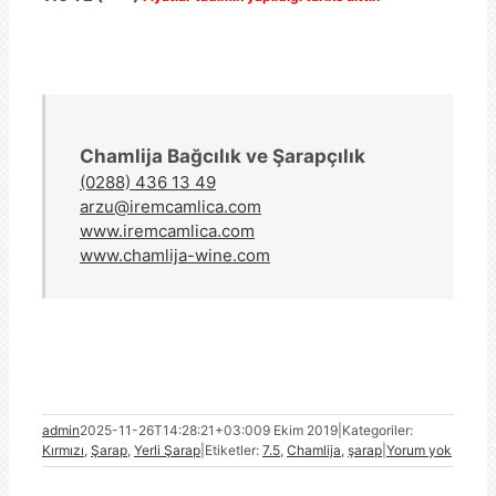
Chamlija Bağcılık ve Şarapçılık
(0288) 436 13 49
arzu@iremcamlica.com
www.iremcamlica.com
www.chamlija-wine.com
admin
2025-11-26T14:28:21+03:00
9 Ekim 2019
|
Kategoriler:
Kırmızı
,
Şarap
,
Yerli Şarap
|
Etiketler:
7.5
,
Chamlija
,
şarap
|
Yorum yok