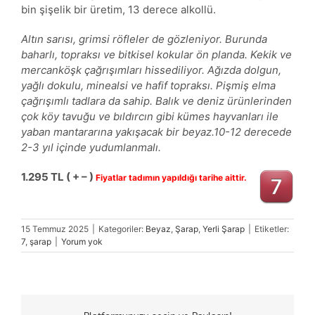
bin şişelik bir üretim, 13 derece alkollü.
Altın sarısı, grimsi röfleler de gözleniyor. Burunda
baharlı, topraksı ve bitkisel kokular ön planda. Kekik ve
mercanköşk çağrışımları hissediliyor. Ağızda dolgun,
yağlı dokulu, minealsi ve hafif topraksı. Pişmiş elma
çağrışımlı tadlara da sahip. Balık ve deniz ürünlerinden
çok köy tavuğu ve bıldırcın gibi kümes hayvanları ile
yaban mantararına yakışacak bir beyaz.10-12 derecede
2-3 yıl içinde yudumlanmalı.
1.295
TL ( + – )
Fiyatlar tadımın yapıldığı tarihe aittir.
15 Temmuz 2025
|
Kategoriler:
Beyaz
,
Şarap
,
Yerli Şarap
|
Etiketler:
7
,
şarap
|
Yorum yok