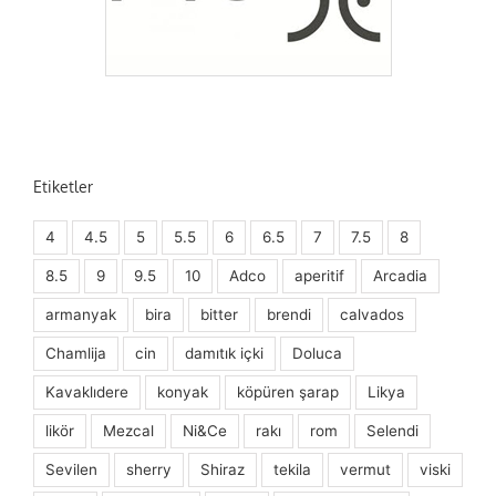
Etiketler
4
4.5
5
5.5
6
6.5
7
7.5
8
8.5
9
9.5
10
Adco
aperitif
Arcadia
armanyak
bira
bitter
brendi
calvados
Chamlija
cin
damıtık içki
Doluca
Kavaklıdere
konyak
köpüren şarap
Likya
likör
Mezcal
Ni&Ce
rakı
rom
Selendi
Sevilen
sherry
Shiraz
tekila
vermut
viski