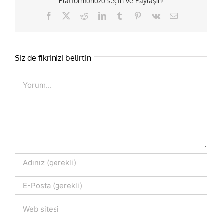
Platformunuzu seçin ve Paylaşın!
Facebook
X
Reddit
LinkedIn
Tumblr
Pinterest
Vk
E-
posta
Siz de fikrinizi belirtin
Comment