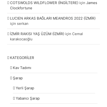
COTSWOLDS WILDFLOWER (İNGİLTERE)
için
James
Clockfortune
LUCIEN ARKAS BAĞLARI MEANDROS 2022 (İZMİR)
için
serkan
İZMİR RAKISI YAŞ ÜZÜM (İZMİR)
için
Cemal
karakocaoğlu
KATEGORİLER
Kav Tadımı
Şarap
Yerli Şarap
Yabancı Şarap