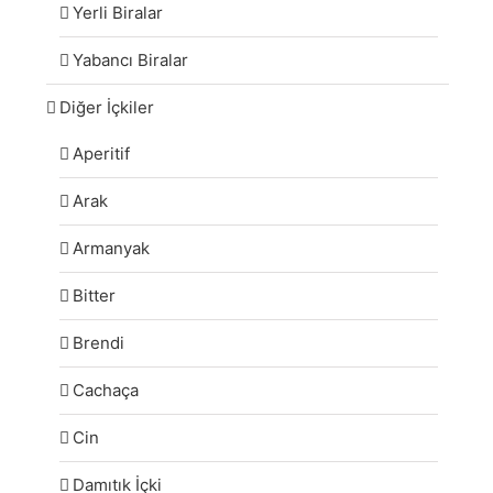
Yerli Biralar
Yabancı Biralar
Diğer İçkiler
Aperitif
Arak
Armanyak
Bitter
Brendi
Cachaça
Cin
Damıtık İçki