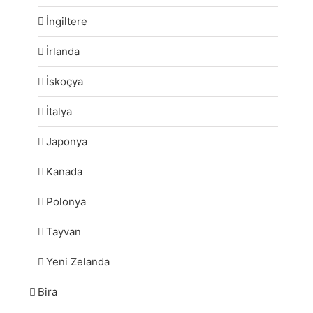
İngiltere
İrlanda
İskoçya
İtalya
Japonya
Kanada
Polonya
Tayvan
Yeni Zelanda
Bira