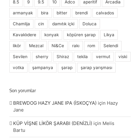
8.5
9
9.5
10
Adco
aperitif
Arcadia
armanyak
bira
bitter
brendi
calvados
Chamlija
cin
damıtık içki
Doluca
Kavaklıdere
konyak
köpüren şarap
Likya
likör
Mezcal
Ni&Ce
rakı
rom
Selendi
Sevilen
sherry
Shiraz
tekila
vermut
viski
votka
şampanya
şarap
şarap yarışması
Son yorumlar
BREWDOG HAZY JANE IPA (İSKOÇYA)
için
Hazy
Jane
KÜP VİŞNE LİKÖR ŞARABI (DENİZLİ)
için
Melis
Bartu