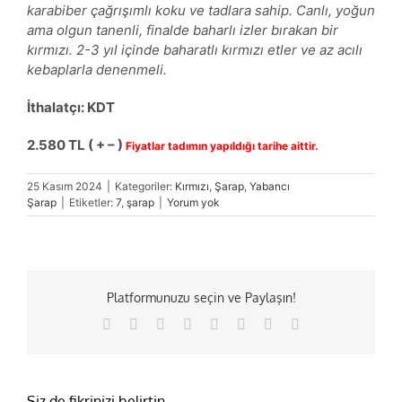
karabiber çağrışımlı koku ve tadlara sahip. Canlı, yoğun
ama olgun tanenli, finalde baharlı izler bırakan bir
kırmızı. 2-3 yıl içinde baharatlı kırmızı etler ve az acılı
kebaplarla denenmeli.
İthalatçı: KDT
2.580 TL ( + – )
Fiyatlar tadımın yapıldığı tarihe aittir.
25 Kasım 2024
|
Kategoriler:
Kırmızı
,
Şarap
,
Yabancı
Şarap
|
Etiketler:
7
,
şarap
|
Yorum yok
Platformunuzu seçin ve Paylaşın!
Facebook
X
Reddit
LinkedIn
Tumblr
Pinterest
Vk
E-
posta
Siz de fikrinizi belirtin