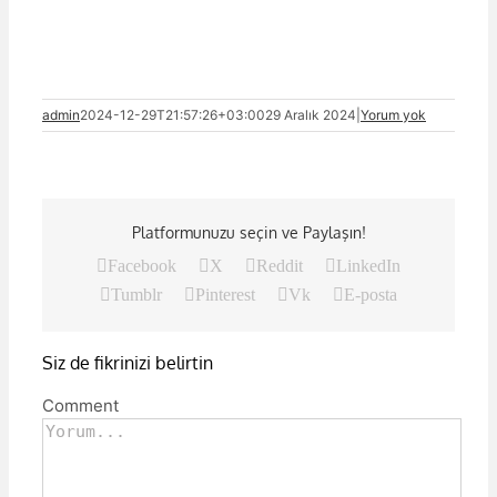
admin
2024-12-29T21:57:26+03:00
29 Aralık 2024
|
Yorum yok
Platformunuzu seçin ve Paylaşın!
Facebook
X
Reddit
LinkedIn
Tumblr
Pinterest
Vk
E-posta
Siz de fikrinizi belirtin
Comment