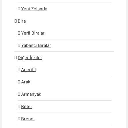
Yeni Zelanda
Bira
Yerli Biralar
Yabancı Biralar
Diğer İçkiler
Aperitif
Arak
Armanyak
Bitter
Brendi