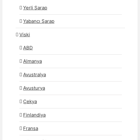
Yerli Şarap
Yabancı Şarap
Viski
ABD
Almanya
Avustralya
Avusturya
Çekya
Finlandiya
Fransa