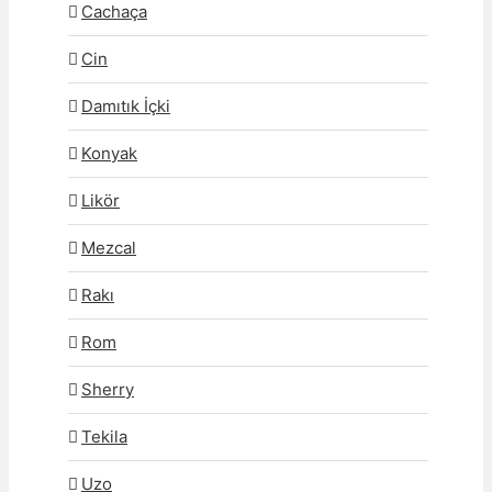
Cachaça
Cin
Damıtık İçki
Konyak
Likör
Mezcal
Rakı
Rom
Sherry
Tekila
Uzo