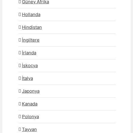
Güney Afrika
Hollanda
Hindistan
İngiltere
İrlanda
İskoçya
İtalya
Japonya
Kanada
Polonya
Tayvan