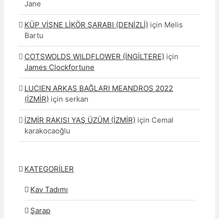
Jane
KÜP VİŞNE LİKÖR ŞARABI (DENİZLİ)
için
Melis
Bartu
COTSWOLDS WILDFLOWER (İNGİLTERE)
için
James Clockfortune
LUCIEN ARKAS BAĞLARI MEANDROS 2022
(İZMİR)
için
serkan
İZMİR RAKISI YAŞ ÜZÜM (İZMİR)
için
Cemal
karakocaoğlu
KATEGORİLER
Kav Tadımı
Şarap