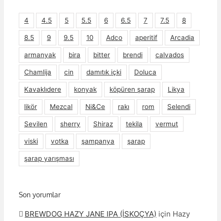
4
4.5
5
5.5
6
6.5
7
7.5
8
8.5
9
9.5
10
Adco
aperitif
Arcadia
armanyak
bira
bitter
brendi
calvados
Chamlija
cin
damıtık içki
Doluca
Kavaklıdere
konyak
köpüren şarap
Likya
likör
Mezcal
Ni&Ce
rakı
rom
Selendi
Sevilen
sherry
Shiraz
tekila
vermut
viski
votka
şampanya
şarap
şarap yarışması
Son yorumlar
BREWDOG HAZY JANE IPA (İSKOÇYA)
için
Hazy