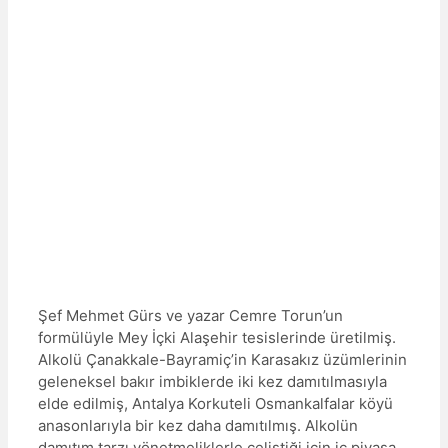
Şef Mehmet Gürs ve yazar Cemre Torun’un
formülüyle Mey İçki Alaşehir tesislerinde üretilmiş.
Alkolü Çanakkale-Bayramiç’in Karasakız üzümlerinin
geleneksel bakır imbiklerde iki kez damıtılmasıyla
elde edilmiş, Antalya Korkuteli Osmankalfalar köyü
anasonlarıyla bir kez daha damıtılmış. Alkolün
damıtım tarzı yönetmeliklerle çeliştiği için iç piyasa