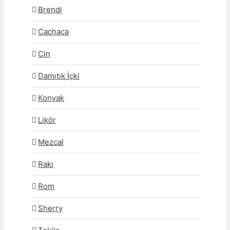
Brendi
Cachaça
Cin
Damıtık İçki
Konyak
Likör
Mezcal
Rakı
Rom
Sherry