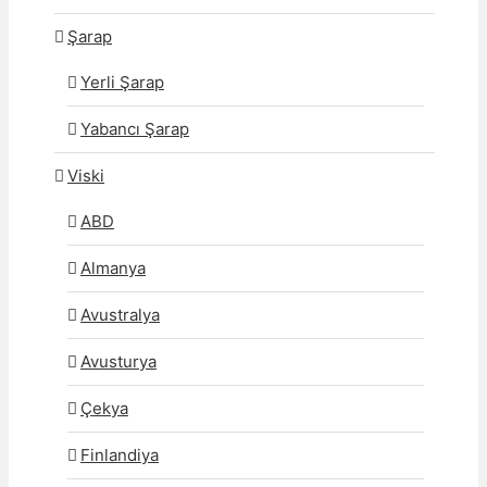
Şarap
Yerli Şarap
Yabancı Şarap
Viski
ABD
Almanya
Avustralya
Avusturya
Çekya
Finlandiya