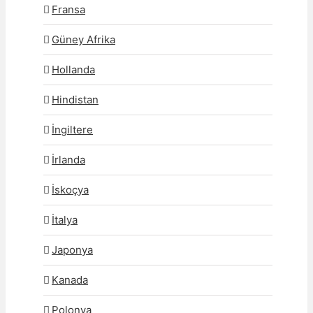
Fransa
Güney Afrika
Hollanda
Hindistan
İngiltere
İrlanda
İskoçya
İtalya
Japonya
Kanada
Polonya