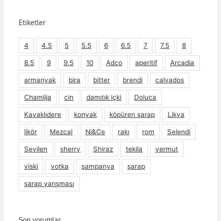
Etiketler
4
4.5
5
5.5
6
6.5
7
7.5
8
8.5
9
9.5
10
Adco
aperitif
Arcadia
armanyak
bira
bitter
brendi
calvados
Chamlija
cin
damıtık içki
Doluca
Kavaklıdere
konyak
köpüren şarap
Likya
likör
Mezcal
Ni&Ce
rakı
rom
Selendi
Sevilen
sherry
Shiraz
tekila
vermut
viski
votka
şampanya
şarap
şarap yarışması
Son yorumlar