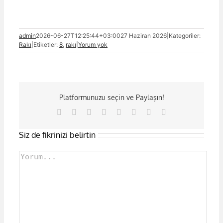
admin
2026-06-27T12:25:44+03:00
27 Haziran 2026
|
Kategoriler:
Rakı
|
Etiketler:
8
,
rakı
|
Yorum yok
Platformunuzu seçin ve Paylaşın!
Facebook
X
Reddit
LinkedIn
Tumblr
Pinterest
Vk
E-
posta
Siz de fikrinizi belirtin
Comment