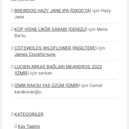
BREWDOG HAZY JANE IPA (İSKOÇYA)
için
Hazy
Jane
KÜP VİŞNE LİKÖR ŞARABI (DENİZLİ)
için
Melis
Bartu
COTSWOLDS WILDFLOWER (İNGİLTERE)
için
James Clockfortune
LUCIEN ARKAS BAĞLARI MEANDROS 2022
(İZMİR)
için
serkan
İZMİR RAKISI YAŞ ÜZÜM (İZMİR)
için
Cemal
karakocaoğlu
KATEGORİLER
Kav Tadımı