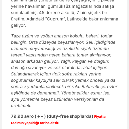
yerine havalimanı gümrüksüz mağazalarında satışa
sunulabilmiş. 45 derece alkollü, 7 bin şişelik bir
üretim. Adındaki “Cuprum”, Latince’de bakır anlamına
geliyor.
Taze üzüm ve yoğun anason kokulu, baharlı tonlar
belirgin. Orta düzeyde beyazlanıyor. Sek içildiğinde
üzümün meyvemsiliği ve özellikle siyah üzümün
tanenli yapısından gelen baharlı tonlar algılanıyor,
anason arkadan geliyor. Yağlı, kaygan ve dolgun;
damağa sıvanıyor ve sek olarak da rahat içiliyor.
Sulandırılarak içilen tipik sofra rakıları yerine
soğutulmak kaydıyla sek olarak yemek öncesi ya da
sonrası yudumlanabilecek bir rakı. Baharatlı çerezler
eşliğinde de denenmeli. Yönetmelikler esner ise,
aynı yöntemle beyaz üzümden versiyonları da
üretilmeli.
79.90 avro ( + – )
(duty-free shop’larda)
Fiyatlar
tadımın yapıldığı tarihe aittir.