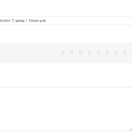
iketler:
7
,
şarap
|
Yorum yok
Facebook
X
Reddit
LinkedIn
Tumblr
Pinterest
Vk
E-
pos