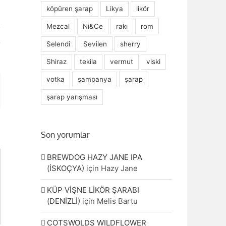
köpüren şarap
Likya
likör
Mezcal
Ni&Ce
rakı
rom
Selendi
Sevilen
sherry
Shiraz
tekila
vermut
viski
votka
şampanya
şarap
şarap yarışması
ta
Son yorumlar
BREWDOG HAZY JANE IPA
(İSKOÇYA)
için
Hazy Jane
KÜP VİŞNE LİKÖR ŞARABI
(DENİZLİ)
için
Melis Bartu
COTSWOLDS WILDFLOWER