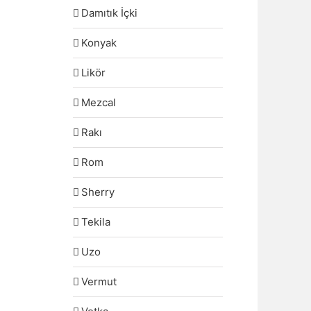
Damıtık İçki
Konyak
Likör
Mezcal
Rakı
Rom
Sherry
Tekila
Uzo
Vermut