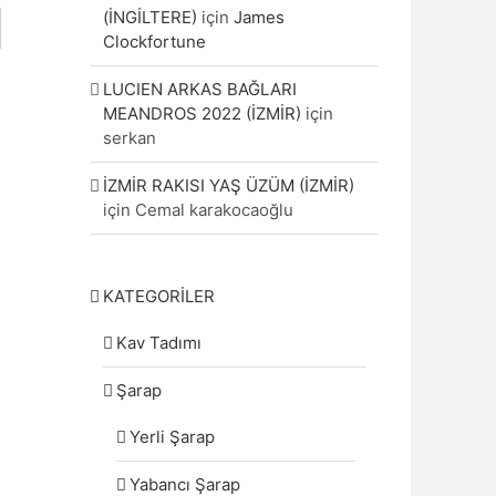
(İNGİLTERE)
için
James
Clockfortune
LUCIEN ARKAS BAĞLARI
MEANDROS 2022 (İZMİR)
için
serkan
İZMİR RAKISI YAŞ ÜZÜM (İZMİR)
için
Cemal karakocaoğlu
KATEGORİLER
Kav Tadımı
Şarap
Yerli Şarap
Yabancı Şarap