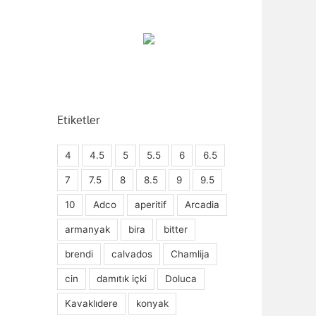
Etiketler
4
4.5
5
5.5
6
6.5
7
7.5
8
8.5
9
9.5
10
Adco
aperitif
Arcadia
armanyak
bira
bitter
brendi
calvados
Chamlija
cin
damıtık içki
Doluca
Kavaklıdere
konyak