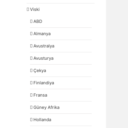
Viski
ABD
Almanya
Avustralya
Avusturya
Çekya
Finlandiya
Fransa
Güney Afrika
Hollanda