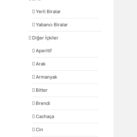
Yerli Biralar
Yabancı Biralar
Diğer İçkiler
Aperitif
Arak
Armanyak
Bitter
Brendi
Cachaça
Cin