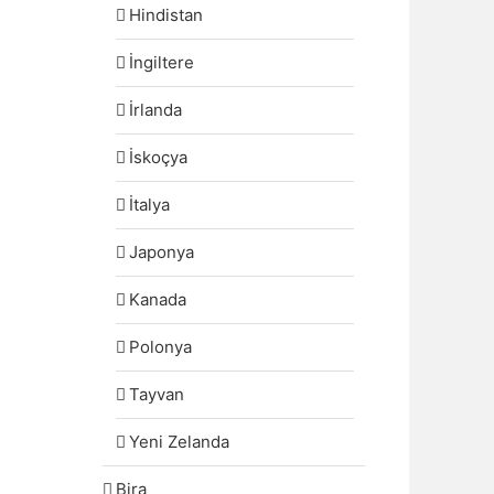
Hindistan
İngiltere
İrlanda
İskoçya
İtalya
Japonya
Kanada
Polonya
Tayvan
Yeni Zelanda
Bira