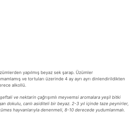
 üzümlerden yapılmış beyaz sek şarap. Üzümler
mamlamış ve tortuları üzerinde 4 ay ayrı ayrı dinlendirildikten
erece alkollü.
 şeftali ve nektarin çağrışımlı meyvemsi aromalara yeşil bitki
an dokulu, canlı asiditeli bir beyaz. 2-3 yıl içinde taze peynirler,
ik kümes hayvanlarıyla denenmeli, 8-10 derecede yudumlanmalı.