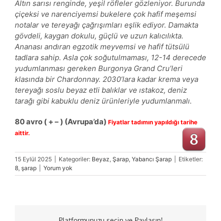
Altın sarısı renginde, yeşil röfleler gözleniyor. Burunda
çiçeksi ve narenciyemsi bukelere çok hafif meşemsi
notalar ve tereyağı çağrışımları eşlik ediyor. Damakta
gövdeli, kaygan dokulu, güçlü ve uzun kalıcılıkta.
Ananası andıran egzotik meyvemsi ve hafif tütsülü
tadlara sahip. Asla çok soğutulmaması, 12-14 derecede
yudumlanması gereken Burgonya Grand Cru’leri
klasında bir Chardonnay. 2030’lara kadar krema veya
tereyağı soslu beyaz etli balıklar ve ıstakoz, deniz
tarağı gibi kabuklu deniz ürünleriyle yudumlanmalı.
80 avro
( + – ) (Avrupa’da)
Fiyatlar tadımın yapıldığı tarihe
aittir.
15 Eylül 2025
|
Kategoriler:
Beyaz
,
Şarap
,
Yabancı Şarap
|
Etiketler:
8
,
şarap
|
Yorum yok
Platformunuzu seçin ve Paylaşın!