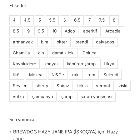
Etiketler
4
4.5
5
5.5
6
6.5
7
7.5
8
8.5
9
9.5
10
Adco
aperitif
Arcadia
armanyak
bira
bitter
brendi
calvados
Chamlija
cin
damıtık içki
Doluca
Kavaklıdere
konyak
köpüren şarap
Likya
likör
Mezcal
Ni&Ce
rakı
rom
Selendi
Sevilen
sherry
Shiraz
tekila
vermut
viski
votka
şampanya
şarap
şarap yarışması
Son yorumlar
BREWDOG HAZY JANE IPA (İSKOÇYA)
için
Hazy
Jane