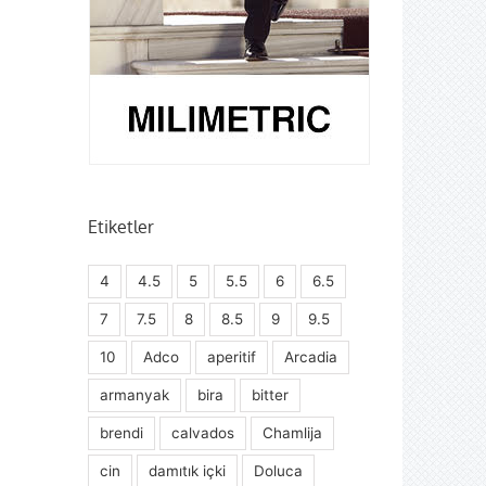
Etiketler
4
4.5
5
5.5
6
6.5
7
7.5
8
8.5
9
9.5
10
Adco
aperitif
Arcadia
armanyak
bira
bitter
brendi
calvados
Chamlija
cin
damıtık içki
Doluca