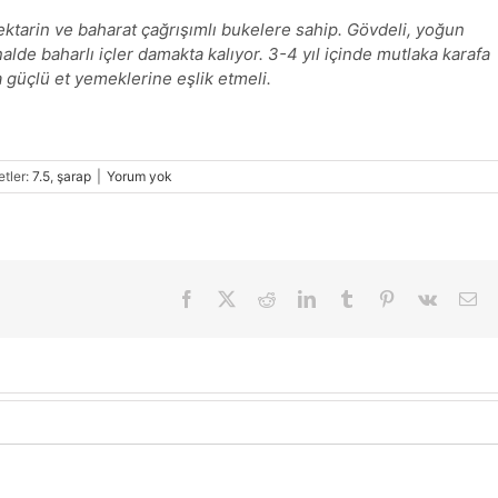
ktarin ve baharat çağrışımlı bukelere sahip. Gövdeli, yoğun
inalde baharlı içler damakta kalıyor. 3-4 yıl içinde mutlaka karafa
 güçlü et yemeklerine eşlik etmeli.
etler:
7.5
,
şarap
|
Yorum yok
Facebook
X
Reddit
LinkedIn
Tumblr
Pinterest
Vk
E-
pos