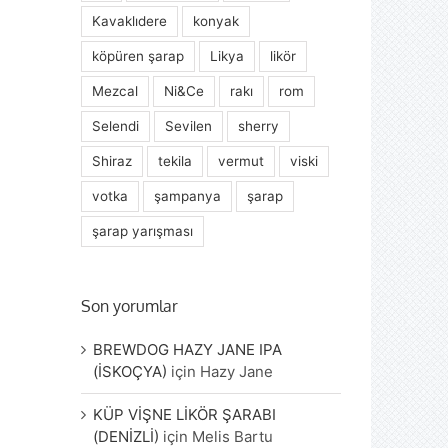
Kavaklıdere
konyak
köpüren şarap
Likya
likör
Mezcal
Ni&Ce
rakı
rom
Selendi
Sevilen
sherry
Shiraz
tekila
vermut
viski
votka
şampanya
şarap
şarap yarışması
Son yorumlar
BREWDOG HAZY JANE IPA
(İSKOÇYA)
için
Hazy Jane
KÜP VİŞNE LİKÖR ŞARABI
(DENİZLİ)
için
Melis Bartu