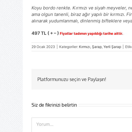
Koyu bordo renkte. Kırmızı ve siyah meyveler, ne
ama olgun tanenli, biraz ağır yapılı bir kırmızı. F
alınarak yudumlanmalı, dinlenmiş bifteklere veya
497 TL ( + – )
Fiyatlar tadımın yapıldığı tarihe aittir.
29 Ocak 2023
|
Kategoriler:
Kırmızı
,
Şarap
,
Yerli Şarap
|
Etik
Platformunuzu seçin ve Paylaşın!
Siz de fikrinizi belirtin
Comment