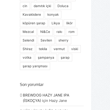
cin
damıtık içki
Doluca
Kavaklıdere
konyak
köpüren şarap
Likya
likör
Mezcal
Ni&Ce
rakı
rom
Selendi
Sevilen
sherry
Shiraz
tekila
vermut
viski
votka
şampanya
şarap
şarap yarışması
Son yorumlar
BREWDOG HAZY JANE IPA
(İSKOÇYA)
için
Hazy Jane