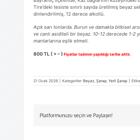
Bayramiç ilçesinde, Kaz dağlarının kuzeyindeki 6
Tire’deki tesiste sınırlı sayıda üretilmiş beyaz 
dinlendirilmiş, 12 derece alkollü.
Açık sarı tonlarda. Burun ve damakta bitkisel aro
ve canlı asiditeli bir beyaz. 10-12 derecede 1-2
mantarlarına eşlik etmeli.
800 TL ( + – )
Fiyatlar tadımın yapıldığı tarihe aittir.
21 Ocak 2026
|
Kategoriler:
Beyaz
,
Şarap
,
Yerli Şarap
|
Etike
Platformunuzu seçin ve Paylaşın!