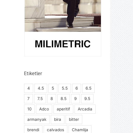
Etiketler
4
4.5
5
5.5
6
6.5
7
7.5
8
8.5
9
9.5
10
Adco
aperitif
Arcadia
armanyak
bira
bitter
brendi
calvados
Chamlija