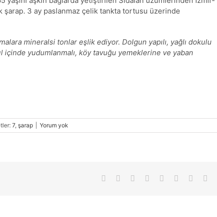
5 yaşını aşkın bağlarda yetiştirilen Sıdalan üzümlerinden İzmir-
sek şarap. 3 ay paslanmaz çelik tankta tortusu üzerinde
malara mineralsi tonlar eşlik ediyor. Dolgun yapılı, yağlı dokulu
 yıl içinde yudumlanmalı, köy tavuğu yemeklerine ve yaban
tler:
7
,
şarap
|
Yorum yok
Facebook
X
Reddit
LinkedIn
Tumblr
Pinterest
Vk
E-
pos