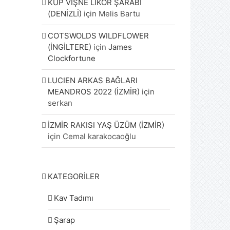
KÜP VİŞNE LİKÖR ŞARABI
(DENİZLİ)
için
Melis Bartu
COTSWOLDS WILDFLOWER
(İNGİLTERE)
için
James
Clockfortune
LUCIEN ARKAS BAĞLARI
MEANDROS 2022 (İZMİR)
için
serkan
İZMİR RAKISI YAŞ ÜZÜM (İZMİR)
için
Cemal karakocaoğlu
KATEGORİLER
Kav Tadımı
Şarap