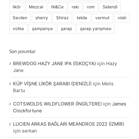
likör
Mezcal
Ni&Ce
rakı
rom
Selendi
Sevilen
sherry
Shiraz
tekila
vermut
viski
votka
şampanya
şarap
şarap yarışması
Son yorumlar
BREWDOG HAZY JANE IPA (İSKOÇYA)
için
Hazy
Jane
KÜP VİŞNE LİKÖR ŞARABI (DENİZLİ)
için
Melis
Bartu
COTSWOLDS WILDFLOWER (İNGİLTERE)
için
James
Clockfortune
LUCIEN ARKAS BAĞLARI MEANDROS 2022 (İZMİR)
için
serkan