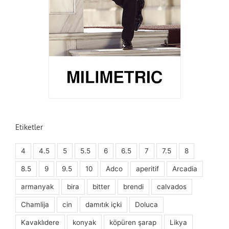
Etiketler
4
4.5
5
5.5
6
6.5
7
7.5
8
8.5
9
9.5
10
Adco
aperitif
Arcadia
armanyak
bira
bitter
brendi
calvados
Chamlija
cin
damıtık içki
Doluca
Kavaklıdere
konyak
köpüren şarap
Likya