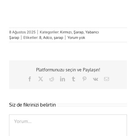
8 Ağustos 2025
|
Kategoriler:
Kırmızı
,
Şarap
,
Yabancı
Şarap
|
Etiketler:
8
,
Adco
,
şarap
|
Yorum yok
Platformunuzu seçin ve Paylaşın!
Facebook
X
Reddit
LinkedIn
Tumblr
Pinterest
Vk
E-
posta
Siz de fikrinizi belirtin
Comment