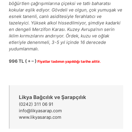
böğürtlen çağrışımlarına çiçeksi ve tatlı baharatsı
kokular eşlik ediyor. Gövdeli ve olgun, çok yumuşak ve
esnek tanenli, canlı asiditesiyle ferahlatıcı ve
tazeleyici. Yüksek alkol hissedilmiyor, şimdiye kadarki
en dengeli Merzifon Karası. Kuzey Avrupa’nın serin
iklim kırmızılarını andırıyor. Ördek, kuzu ve oğlak
etleriyle denenmeli, 3-5 yıl içinde 16 derecede
yudumlanmalı.
996
TL ( + – )
Fiyatlar tadımın yapıldığı tarihe aittir.
Likya Bağcılık ve Şarapçılık
(0242) 311 06 91
info@likyasarap.com
www.likyasarap.com