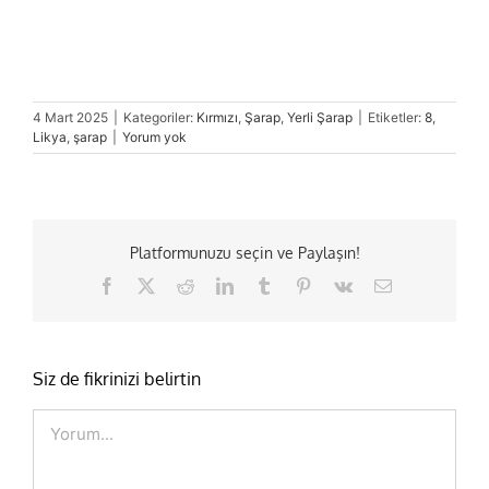
4 Mart 2025
|
Kategoriler:
Kırmızı
,
Şarap
,
Yerli Şarap
|
Etiketler:
8
,
Likya
,
şarap
|
Yorum yok
Platformunuzu seçin ve Paylaşın!
Facebook
X
Reddit
LinkedIn
Tumblr
Pinterest
Vk
E-
posta
Siz de fikrinizi belirtin
Comment