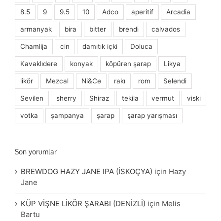
8.5
9
9.5
10
Adco
aperitif
Arcadia
armanyak
bira
bitter
brendi
calvados
Chamlija
cin
damıtık içki
Doluca
Kavaklıdere
konyak
köpüren şarap
Likya
likör
Mezcal
Ni&Ce
rakı
rom
Selendi
Sevilen
sherry
Shiraz
tekila
vermut
viski
votka
şampanya
şarap
şarap yarışması
Son yorumlar
BREWDOG HAZY JANE IPA (İSKOÇYA)
için
Hazy
Jane
KÜP VİŞNE LİKÖR ŞARABI (DENİZLİ)
için
Melis
Bartu