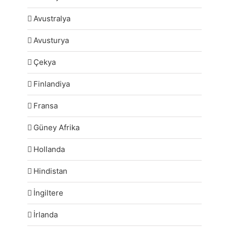
Avustralya
Avusturya
Çekya
Finlandiya
Fransa
Güney Afrika
Hollanda
Hindistan
İngiltere
İrlanda