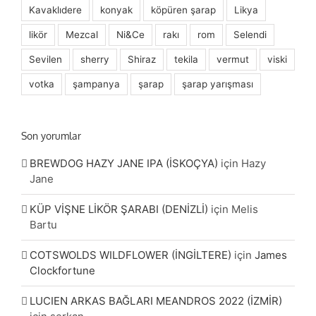
Kavaklıdere
konyak
köpüren şarap
Likya
likör
Mezcal
Ni&Ce
rakı
rom
Selendi
Sevilen
sherry
Shiraz
tekila
vermut
viski
votka
şampanya
şarap
şarap yarışması
Son yorumlar
BREWDOG HAZY JANE IPA (İSKOÇYA)
için
Hazy
Jane
KÜP VİŞNE LİKÖR ŞARABI (DENİZLİ)
için
Melis
Bartu
COTSWOLDS WILDFLOWER (İNGİLTERE)
için
James
Clockfortune
LUCIEN ARKAS BAĞLARI MEANDROS 2022 (İZMİR)