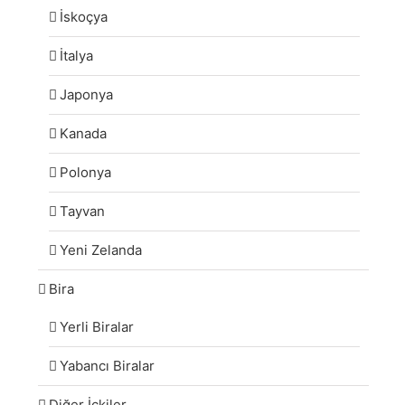
İskoçya
İtalya
Japonya
Kanada
Polonya
Tayvan
Yeni Zelanda
Bira
Yerli Biralar
Yabancı Biralar
Diğer İçkiler