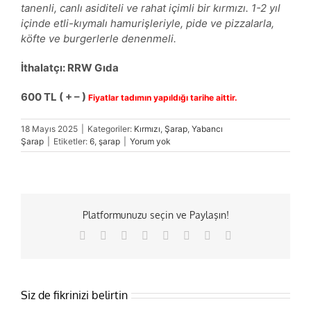
tanenli, canlı asiditeli ve rahat içimli bir kırmızı. 1-2 yıl
içinde etli-kıymalı hamurişleriyle, pide ve pizzalarla,
köfte ve burgerlerle denenmeli.
İthalatçı: RRW Gıda
60
0
TL ( + – )
Fiyatlar tadımın yapıldığı tarihe aittir.
18 Mayıs 2025
|
Kategoriler:
Kırmızı
,
Şarap
,
Yabancı
Şarap
|
Etiketler:
6
,
şarap
|
Yorum yok
Platformunuzu seçin ve Paylaşın!
Facebook
X
Reddit
LinkedIn
Tumblr
Pinterest
Vk
E-
posta
Siz de fikrinizi belirtin