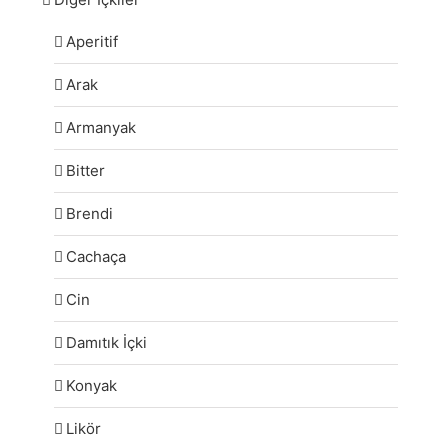
Aperitif
Arak
Armanyak
Bitter
Brendi
Cachaça
Cin
Damıtık İçki
Konyak
Likör