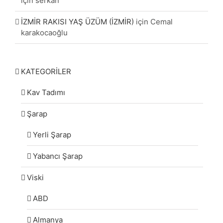
için
serkan
İZMİR RAKISI YAŞ ÜZÜM (İZMİR)
için
Cemal
karakocaoğlu
KATEGORİLER
Kav Tadımı
Şarap
Yerli Şarap
Yabancı Şarap
Viski
ABD
Almanya