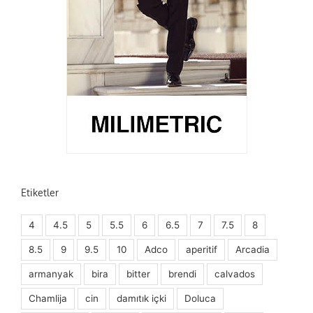
Etiketler
4
4.5
5
5.5
6
6.5
7
7.5
8
8.5
9
9.5
10
Adco
aperitif
Arcadia
armanyak
bira
bitter
brendi
calvados
Chamlija
cin
damıtık içki
Doluca