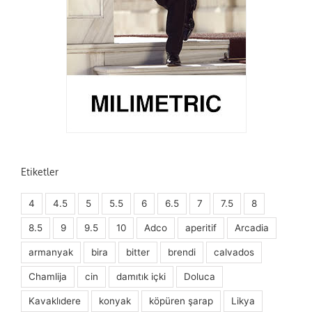
Etiketler
4
4.5
5
5.5
6
6.5
7
7.5
8
8.5
9
9.5
10
Adco
aperitif
Arcadia
armanyak
bira
bitter
brendi
calvados
Chamlija
cin
damıtık içki
Doluca
Kavaklıdere
konyak
köpüren şarap
Likya