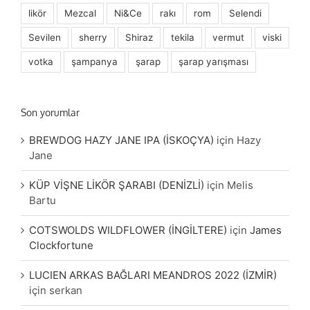
likör
Mezcal
Ni&Ce
rakı
rom
Selendi
Sevilen
sherry
Shiraz
tekila
vermut
viski
votka
şampanya
şarap
şarap yarışması
Son yorumlar
BREWDOG HAZY JANE IPA (İSKOÇYA)
için
Hazy
Jane
KÜP VİŞNE LİKÖR ŞARABI (DENİZLİ)
için
Melis
Bartu
COTSWOLDS WILDFLOWER (İNGİLTERE)
için
James
Clockfortune
LUCIEN ARKAS BAĞLARI MEANDROS 2022 (İZMİR)
için
serkan