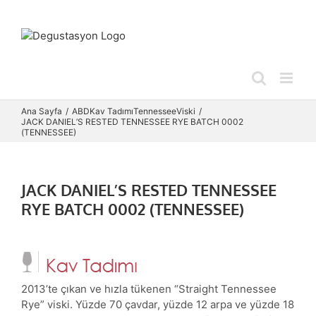
Skip
to
content
Ana Sayfa
ABD
Kav Tadımı
Tennessee
Viski
JACK DANIEL’S RESTED TENNESSEE RYE BATCH 0002
(TENNESSEE)
JACK DANIEL’S RESTED TENNESSEE
RYE BATCH 0002 (TENNESSEE)
2013’te çıkan ve hızla tükenen “Straight Tennessee
Rye” viski. Yüzde 70 çavdar, yüzde 12 arpa ve yüzde 18