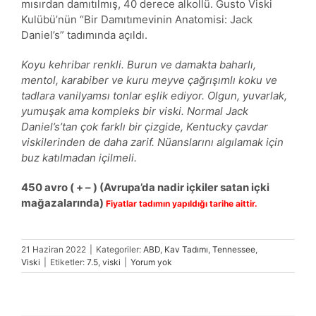
mısırdan damıtılmış, 40 derece alkollü. Gusto Viski
Kulübü’nün “Bir Damıtımevinin Anatomisi: Jack
Daniel’s” tadımında açıldı.
Koyu kehribar renkli. Burun ve damakta baharlı,
mentol, karabiber ve kuru meyve çağrışımlı koku ve
tadlara vanilyamsı tonlar eşlik ediyor. Olgun, yuvarlak,
yumuşak ama kompleks bir viski. Normal Jack
Daniel’s’tan çok farklı bir çizgide, Kentucky çavdar
viskilerinden de daha zarif. Nüanslarını algılamak için
buz katılmadan içilmeli.
450 avro ( + – ) (Avrupa’da nadir içkiler satan içki
mağazalarında)
Fiyatlar tadımın yapıldığı tarihe aittir.
21 Haziran 2022
|
Kategoriler:
ABD
,
Kav Tadımı
,
Tennessee
,
Viski
|
Etiketler:
7.5
,
viski
|
Yorum yok