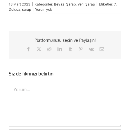
18 Mart 2023
|
Kategoriler:
Beyaz
,
Şarap
,
Yerli Şarap
|
Etiketler:
7
,
Doluca
,
şarap
|
Yorum yok
Platformunuzu seçin ve Paylaşın!
Facebook
X
Reddit
LinkedIn
Tumblr
Pinterest
Vk
E-
posta
Siz de fikrinizi belirtin
Comment