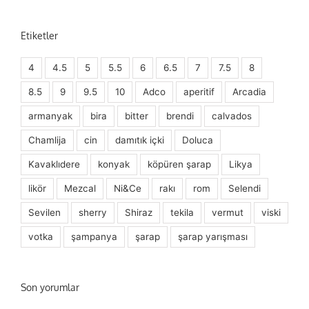
Etiketler
4
4.5
5
5.5
6
6.5
7
7.5
8
8.5
9
9.5
10
Adco
aperitif
Arcadia
armanyak
bira
bitter
brendi
calvados
Chamlija
cin
damıtık içki
Doluca
Kavaklıdere
konyak
köpüren şarap
Likya
likör
Mezcal
Ni&Ce
rakı
rom
Selendi
Sevilen
sherry
Shiraz
tekila
vermut
viski
votka
şampanya
şarap
şarap yarışması
Son yorumlar