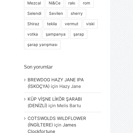
Mezcal
Ni&Ce
rakı
rom
Selendi
Sevilen
sherry
Shiraz
tekila
vermut
viski
votka
şampanya
şarap
şarap yarışması
Son yorumlar
BREWDOG HAZY JANE IPA
(İSKOÇYA)
için
Hazy Jane
KÜP VİŞNE LİKÖR ŞARABI
(DENİZLİ)
için
Melis Bartu
COTSWOLDS WILDFLOWER
(İNGİLTERE)
için
James
Clockfortune