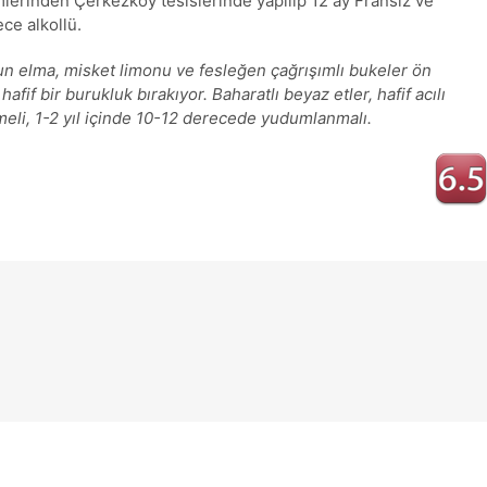
lerinden Çerkezköy tesislerinde yapılıp 12 ay Fransız ve
ce alkollü.
un elma, misket limonu ve fesleğen çağrışımlı bukeler ön
fif bir burukluk bırakıyor. Baharatlı beyaz etler, hafif acılı
eli, 1-2 yıl içinde 10-12 derecede yudumlanmalı.