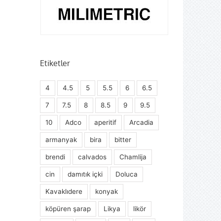
Etiketler
4
4.5
5
5.5
6
6.5
7
7.5
8
8.5
9
9.5
10
Adco
aperitif
Arcadia
armanyak
bira
bitter
brendi
calvados
Chamlija
cin
damıtık içki
Doluca
Kavaklıdere
konyak
köpüren şarap
Likya
likör