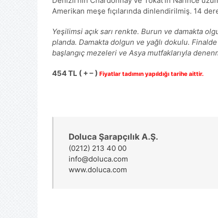
Denizli’nin Chardonnay ve Tokat’ın Narince üzüm
Amerikan meşe fıçılarında dinlendirilmiş. 14 dere
Yeşilimsi açık sarı renkte. Burun ve damakta olg
planda. Damakta dolgun ve yağlı dokulu. Finalde ha
başlangıç mezeleri ve Asya mutfaklarıyla denenm
454 TL ( + – )
Fiyatlar tadımın yapıldığı tarihe aittir.
Doluca Şarapçılık A.Ş.
(0212) 213 40 00
info@doluca.com
www.doluca.com