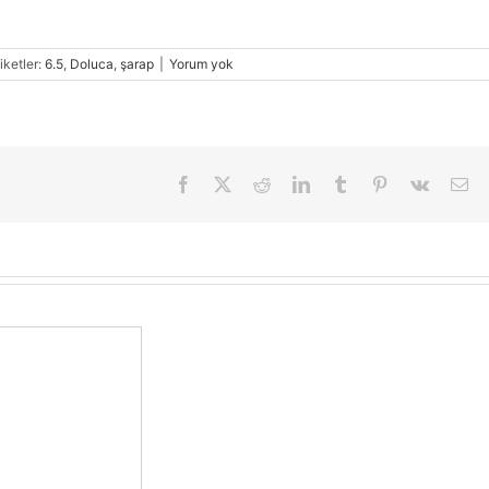
iketler:
6.5
,
Doluca
,
şarap
|
Yorum yok
Facebook
X
Reddit
LinkedIn
Tumblr
Pinterest
Vk
E-
pos