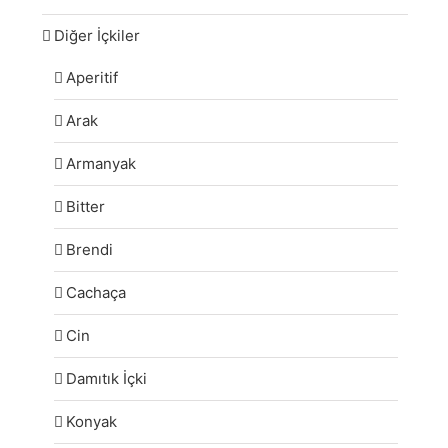
Diğer İçkiler
Aperitif
Arak
Armanyak
Bitter
Brendi
Cachaça
Cin
Damıtık İçki
Konyak