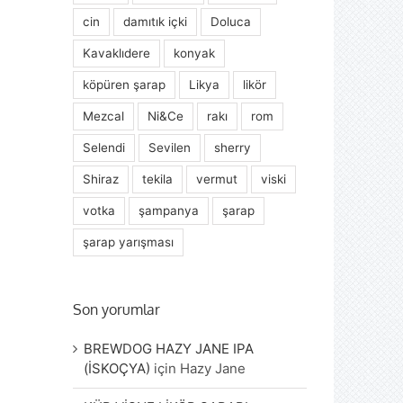
cin
damıtık içki
Doluca
Kavaklıdere
konyak
köpüren şarap
Likya
likör
Mezcal
Ni&Ce
rakı
rom
Selendi
Sevilen
sherry
Shiraz
tekila
vermut
viski
votka
şampanya
şarap
şarap yarışması
Son yorumlar
BREWDOG HAZY JANE IPA
(İSKOÇYA)
için
Hazy Jane