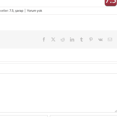
ketler:
7.5
,
şarap
|
Yorum yok
Facebook
X
Reddit
LinkedIn
Tumblr
Pinterest
Vk
E-
pos