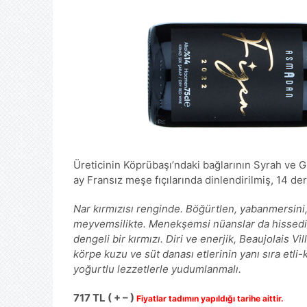
Üreticinin Köprübaşı’ndaki bağlarının Syrah ve 
ay Fransız meşe fıçılarında dinlendirilmiş, 14 der
Nar kırmızısı renginde. Böğürtlen, yabanmersini, 
meyvemsilikte. Menekşemsi nüanslar da hissediliy
dengeli bir kırmızı. Diri ve enerjik, Beaujolais V
körpe kuzu ve süt danası etlerinin yanı sıra etli-
yoğurtlu lezzetlerle yudumlanmalı.
717 TL ( + – )
Fiyatlar tadımın yapıldığı tarihe aittir.