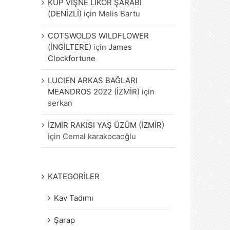
KÜP VİŞNE LİKÖR ŞARABI
(DENİZLİ)
için
Melis Bartu
COTSWOLDS WILDFLOWER
(İNGİLTERE)
için
James
Clockfortune
LUCIEN ARKAS BAĞLARI
MEANDROS 2022 (İZMİR)
için
serkan
İZMİR RAKISI YAŞ ÜZÜM (İZMİR)
için
Cemal karakocaoğlu
KATEGORİLER
Kav Tadımı
Şarap