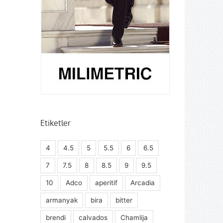
Etiketler
4
4.5
5
5.5
6
6.5
7
7.5
8
8.5
9
9.5
10
Adco
aperitif
Arcadia
armanyak
bira
bitter
brendi
calvados
Chamlija