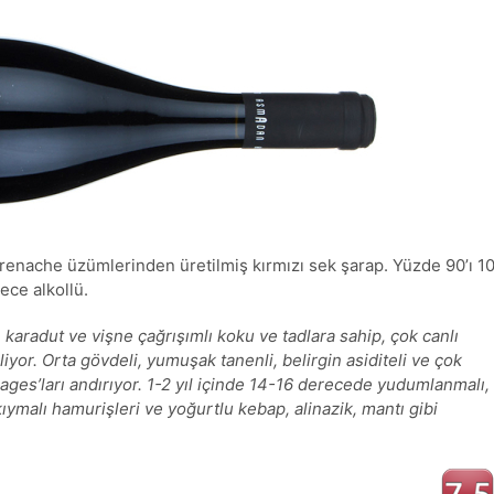
Grenache üzümlerinden üretilmiş kırmızı sek şarap. Yüzde 90’ı 1
ece alkollü.
karadut ve vişne çağrışımlı koku ve tadlara sahip, çok canlı
or. Orta gövdeli, yumuşak tanenli, belirgin asiditeli ve çok
illages’ları andırıyor. 1-2 yıl içinde 14-16 derecede yudumlanmalı,
kıymalı hamurişleri ve yoğurtlu kebap, alinazik, mantı gibi