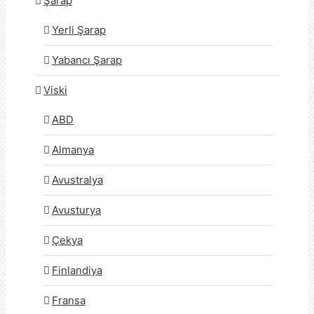
Şarap
Yerli Şarap
Yabancı Şarap
Viski
ABD
Almanya
Avustralya
Avusturya
Çekya
Finlandiya
Fransa