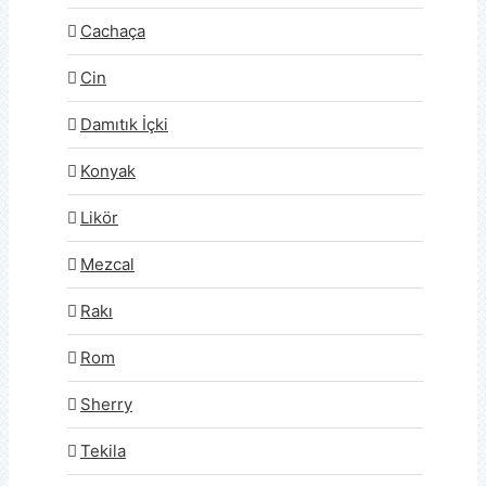
Cachaça
Cin
Damıtık İçki
Konyak
Likör
Mezcal
Rakı
Rom
Sherry
Tekila