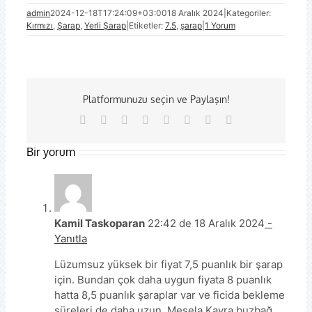
admin
2024-12-18T17:24:09+03:00
18 Aralık 2024
|
Kategoriler:
Kırmızı
,
Şarap
,
Yerli Şarap
|
Etiketler:
7.5
,
şarap
|
1 Yorum
Platformunuzu seçin ve Paylaşın!
Facebook
X
Reddit
LinkedIn
Tumblr
Pinterest
Vk
E-
posta
Bir yorum
Kamil Taskoparan
22:42 de 18 Aralık 2024
-
Yanıtla
Lüzumsuz yüksek bir fiyat 7,5 puanlık bir şarap
için. Bundan çok daha uygun fiyata 8 puanlık
hatta 8,5 puanlık şaraplar var ve ficida bekleme
süreleri de daha uzun. Mesela Kayra buzbağ