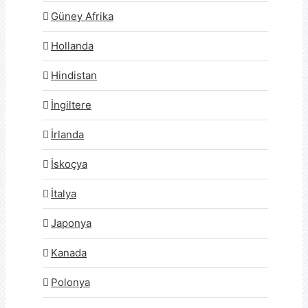
Güney Afrika
Hollanda
Hindistan
İngiltere
İrlanda
İskoçya
İtalya
Japonya
Kanada
Polonya