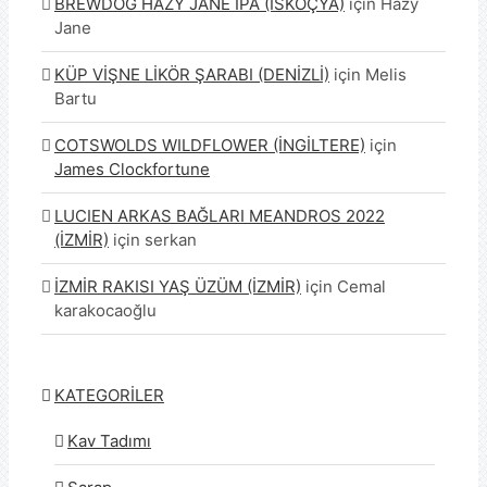
BREWDOG HAZY JANE IPA (İSKOÇYA)
için
Hazy
Jane
KÜP VİŞNE LİKÖR ŞARABI (DENİZLİ)
için
Melis
Bartu
COTSWOLDS WILDFLOWER (İNGİLTERE)
için
James Clockfortune
LUCIEN ARKAS BAĞLARI MEANDROS 2022
(İZMİR)
için
serkan
İZMİR RAKISI YAŞ ÜZÜM (İZMİR)
için
Cemal
karakocaoğlu
KATEGORİLER
Kav Tadımı