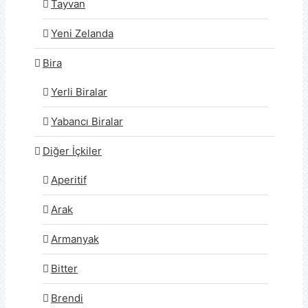
Tayvan
Yeni Zelanda
Bira
Yerli Biralar
Yabancı Biralar
Diğer İçkiler
Aperitif
Arak
Armanyak
Bitter
Brendi