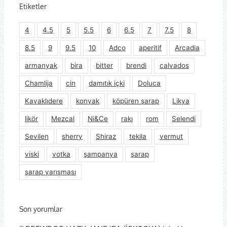
Etiketler
4
4.5
5
5.5
6
6.5
7
7.5
8
8.5
9
9.5
10
Adco
aperitif
Arcadia
armanyak
bira
bitter
brendi
calvados
Chamlija
cin
damıtık içki
Doluca
Kavaklıdere
konyak
köpüren şarap
Likya
likör
Mezcal
Ni&Ce
rakı
rom
Selendi
Sevilen
sherry
Shiraz
tekila
vermut
viski
votka
şampanya
şarap
şarap yarışması
Son yorumlar