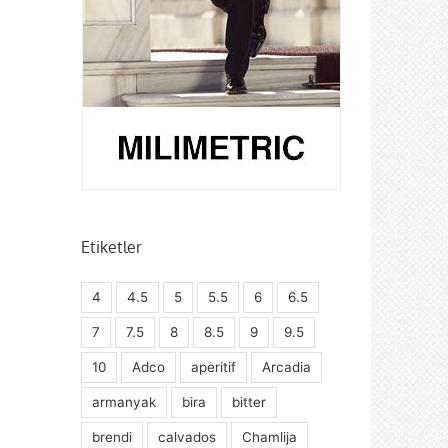
Etiketler
4
4.5
5
5.5
6
6.5
7
7.5
8
8.5
9
9.5
10
Adco
aperitif
Arcadia
armanyak
bira
bitter
brendi
calvados
Chamlija