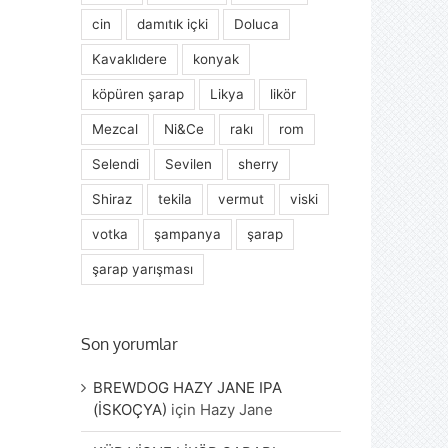
cin
damıtık içki
Doluca
Kavaklıdere
konyak
köpüren şarap
Likya
likör
Mezcal
Ni&Ce
rakı
rom
Selendi
Sevilen
sherry
Shiraz
tekila
vermut
viski
votka
şampanya
şarap
şarap yarışması
Son yorumlar
BREWDOG HAZY JANE IPA
(İSKOÇYA)
için
Hazy Jane