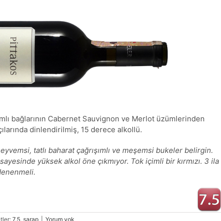
mlı bağlarının Cabernet Sauvignon ve Merlot üzümlerinden
ılarında dinlendirilmiş, 15 derece alkollü.
vemsi, tatlı baharat çağrışımlı ve meşemsi bukeler belirgin.
ayesinde yüksek alkol öne çıkmıyor. Tok içimli bir kırmızı. 3 ila
 denenmeli.
tler:
7.5
,
şarap
|
Yorum yok