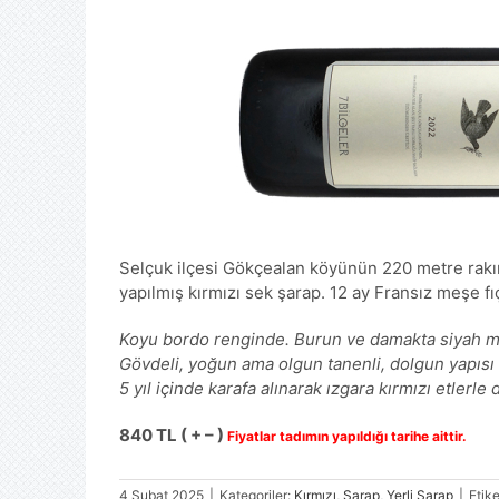
Selçuk ilçesi Gökçealan köyünün 220 metre rakı
yapılmış kırmızı sek şarap. 12 ay Fransız meşe fıç
Koyu bordo renginde. Burun ve damakta siyah mey
Gövdeli, yoğun ama olgun tanenli, dolgun yapısı s
5 yıl içinde karafa alınarak ızgara kırmızı etlerle
84
0
TL ( + – )
Fiyatlar tadımın yapıldığı tarihe aittir.
4 Şubat 2025
|
Kategoriler:
Kırmızı
,
Şarap
,
Yerli Şarap
|
Etike