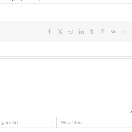
Facebook
X
Reddit
LinkedIn
Tumblr
Pinterest
Vk
E-
pos