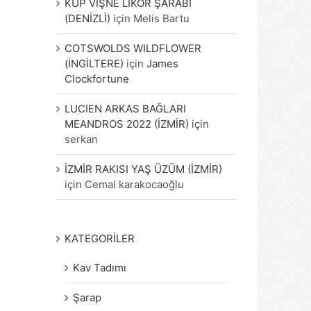
KÜP VİŞNE LİKÖR ŞARABI
(DENİZLİ)
için
Melis Bartu
COTSWOLDS WILDFLOWER
(İNGİLTERE)
için
James
Clockfortune
LUCIEN ARKAS BAĞLARI
MEANDROS 2022 (İZMİR)
için
serkan
İZMİR RAKISI YAŞ ÜZÜM (İZMİR)
için
Cemal karakocaoğlu
KATEGORİLER
Kav Tadımı
Şarap