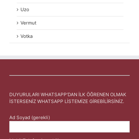
Uzo
Vermut
Votka
DUYURULARI WHATSAPP’DAN İLK ÖĞRENEN OLMAK
İSTERSENİZ WHATSAPP LİSTEMİZE GİREBİLİRSİNİZ.
Ad Soyad (gerekli)