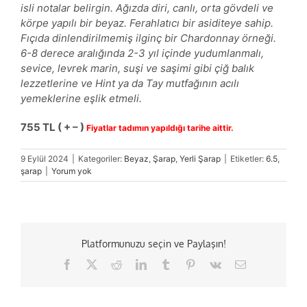
isli notalar belirgin. Ağızda diri, canlı, orta gövdeli ve
körpe yapılı bir beyaz. Ferahlatıcı bir asiditeye sahip.
Fıçıda dinlendirilmemiş ilginç bir Chardonnay örneği.
6-8 derece aralığında 2-3 yıl içinde yudumlanmalı,
sevice, levrek marin, suşi ve saşimi gibi çiğ balık
lezzetlerine ve Hint ya da Tay mutfağının acılı
yemeklerine eşlik etmeli.
755 TL ( + – )
Fiyatlar tadımın yapıldığı tarihe aittir.
9 Eylül 2024
|
Kategoriler:
Beyaz
,
Şarap
,
Yerli Şarap
|
Etiketler:
6.5
,
şarap
|
Yorum yok
Platformunuzu seçin ve Paylaşın!
Facebook
X
Reddit
LinkedIn
Tumblr
Pinterest
Vk
E-
posta