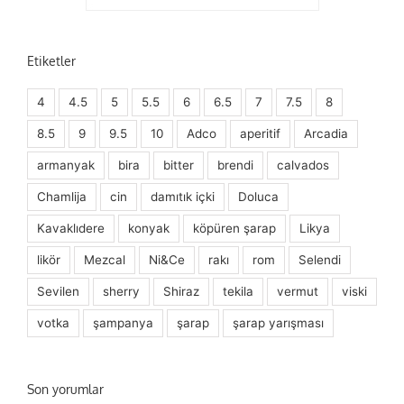
Etiketler
4
4.5
5
5.5
6
6.5
7
7.5
8
8.5
9
9.5
10
Adco
aperitif
Arcadia
armanyak
bira
bitter
brendi
calvados
Chamlija
cin
damıtık içki
Doluca
Kavaklıdere
konyak
köpüren şarap
Likya
likör
Mezcal
Ni&Ce
rakı
rom
Selendi
Sevilen
sherry
Shiraz
tekila
vermut
viski
votka
şampanya
şarap
şarap yarışması
Son yorumlar