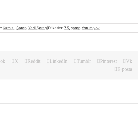
r:
Kırmızı
,
Şarap
,
Yerli Şarap
|
Etiketler:
7.5
,
şarap
|
Yorum yok
ook
X
Reddit
LinkedIn
Tumblr
Pinterest
Vk
E-posta