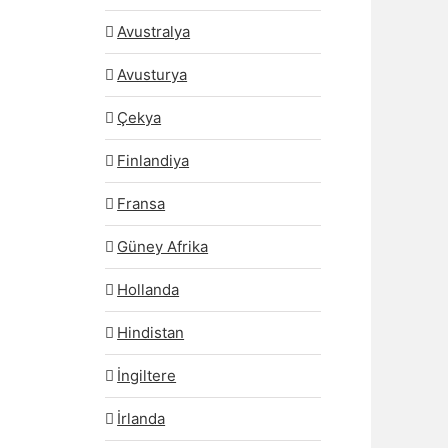
Avustralya
Avusturya
Çekya
Finlandiya
Fransa
Güney Afrika
Hollanda
Hindistan
İngiltere
İrlanda