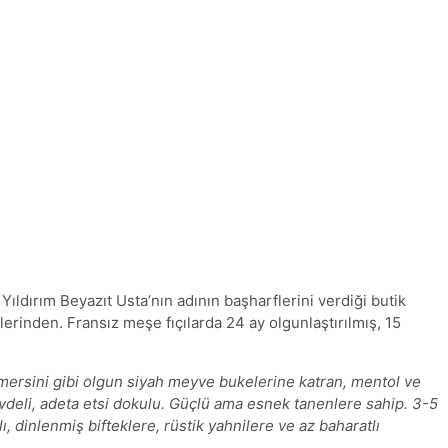
ldırım Beyazıt Usta’nın adının başharflerini verdiği butik
erinden. Fransız meşe fıçılarda 24 ay olgunlaştırılmış, 15
mersini gibi olgun siyah meyve bukelerine katran, mentol ve
gövdeli, adeta etsi dokulu. Güçlü ama esnek tanenlere sahip. 3-5
, dinlenmiş bifteklere, rüstik yahnilere ve az baharatlı