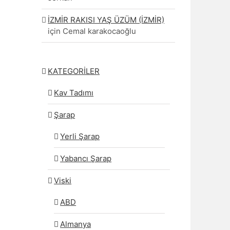
İZMİR RAKISI YAŞ ÜZÜM (İZMİR)
için
Cemal karakocaoğlu
KATEGORİLER
Kav Tadımı
Şarap
Yerli Şarap
Yabancı Şarap
Viski
ABD
Almanya