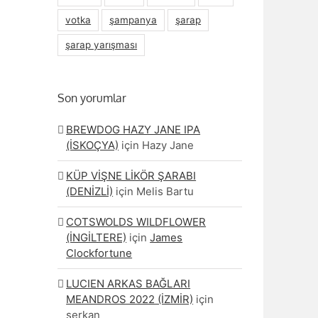
votka
şampanya
şarap
şarap yarışması
Son yorumlar
BREWDOG HAZY JANE IPA
(İSKOÇYA)
için
Hazy Jane
KÜP VİŞNE LİKÖR ŞARABI
(DENİZLİ)
için
Melis Bartu
COTSWOLDS WILDFLOWER
(İNGİLTERE)
için
James
Clockfortune
LUCIEN ARKAS BAĞLARI
MEANDROS 2022 (İZMİR)
için
serkan