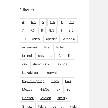
Etiketler
4
4.5
5
5.5
6
6.5
7
7.5
8
8.5
9
9.5
10
Adco
aperitif
Arcadia
armanyak
bira
bitter
brendi
calvados
Chamlija
cin
damıtık içki
Doluca
Kavaklıdere
konyak
köpüren şarap
Likya
likör
Mezcal
Ni&Ce
rakı
rom
Selendi
Sevilen
sherry
Shiraz
tekila
vermut
viski