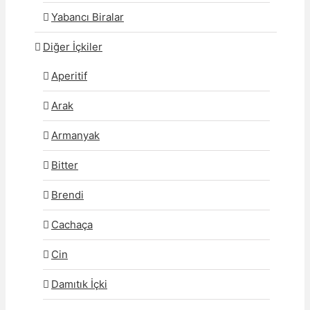
Yabancı Biralar
Diğer İçkiler
Aperitif
Arak
Armanyak
Bitter
Brendi
Cachaça
Cin
Damıtık İçki