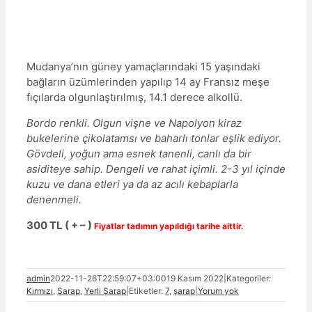
Mudanya’nın güney yamaçlarındaki 15 yaşındaki
bağların üzümlerinden yapılıp 14 ay Fransız meşe
fıçılarda olgunlaştırılmış, 14.1 derece alkollü.
Bordo renkli. Olgun vişne ve Napolyon kiraz
bukelerine çikolatamsı ve baharlı tonlar eşlik ediyor.
Gövdeli, yoğun ama esnek tanenli, canlı da bir
asiditeye sahip. Dengeli ve rahat içimli. 2-3 yıl içinde
kuzu ve dana etleri ya da az acılı kebaplarla
denenmeli.
300 TL ( + – )
Fiyatlar tadımın yapıldığı tarihe aittir.
admin
2022-11-26T22:59:07+03:00
19 Kasım 2022
|
Kategoriler:
Kırmızı
,
Şarap
,
Yerli Şarap
|
Etiketler:
7
,
şarap
|
Yorum yok