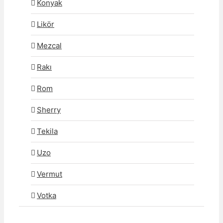
Konyak
Likör
Mezcal
Rakı
Rom
Sherry
Tekila
Uzo
Vermut
Votka