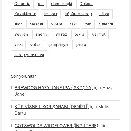
Chamlija
cin
damıtık içki
Doluca
Kavaklıdere
konyak
köpüren şarap
Likya
likör
Mezcal
Ni&Ce
rakı
rom
Selendi
Sevilen
sherry
Shiraz
tekila
vermut
viski
votka
şampanya
şarap
şarap yarışması
Son yorumlar
BREWDOG HAZY JANE IPA (İSKOÇYA)
için
Hazy
Jane
KÜP VİŞNE LİKÖR ŞARABI (DENİZLİ)
için
Melis
Bartu
COTSWOLDS WILDFLOWER (İNGİLTERE)
için