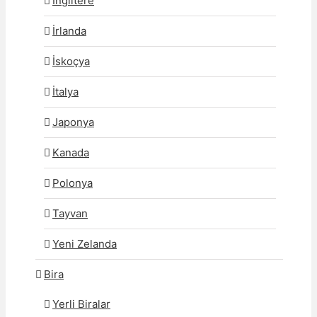
İngiltere
İrlanda
İskoçya
İtalya
Japonya
Kanada
Polonya
Tayvan
Yeni Zelanda
Bira
Yerli Biralar