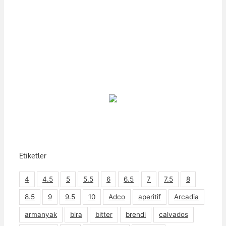
Etiketler
4
4.5
5
5.5
6
6.5
7
7.5
8
8.5
9
9.5
10
Adco
aperitif
Arcadia
armanyak
bira
bitter
brendi
calvados