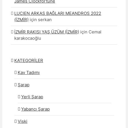
James Clockfortune
LUCIEN ARKAS BAĞLARI MEANDROS 2022
(İZMİR)
için
serkan
İZMİR RAKISI YAŞ ÜZÜM (İZMİR)
için
Cemal
karakocaoğlu
KATEGORİLER
Kav Tadımı
Şarap
Yerli Şarap
Yabancı Şarap
Viski