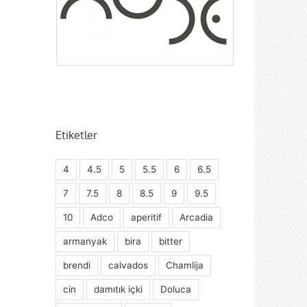
Etiketler
4
4.5
5
5.5
6
6.5
7
7.5
8
8.5
9
9.5
10
Adco
aperitif
Arcadia
armanyak
bira
bitter
brendi
calvados
Chamlija
cin
damıtık içki
Doluca