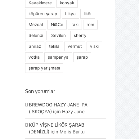
Kavaklıdere
konyak
köpüren şarap
Likya
likör
Mezcal
Ni&Ce
rakı
rom
Selendi
Sevilen
sherry
Shiraz
tekila
vermut
viski
votka
şampanya
şarap
şarap yarışması
Son yorumlar
BREWDOG HAZY JANE IPA
(İSKOÇYA)
için
Hazy Jane
KÜP VİŞNE LİKÖR ŞARABI
(DENİZLİ)
için
Melis Bartu