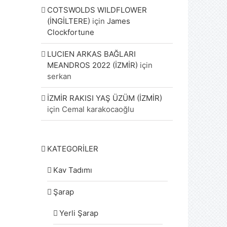
COTSWOLDS WILDFLOWER
(İNGİLTERE)
için
James
Clockfortune
LUCIEN ARKAS BAĞLARI
MEANDROS 2022 (İZMİR)
için
serkan
İZMİR RAKISI YAŞ ÜZÜM (İZMİR)
için
Cemal karakocaoğlu
KATEGORİLER
Kav Tadımı
Şarap
Yerli Şarap