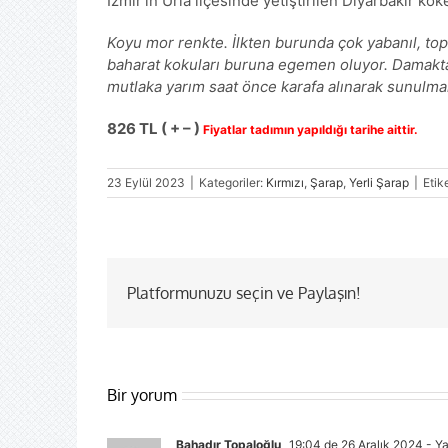
İzmir’in Urla ilçesinde yetiştirilen Diyarbakır kö
Koyu mor renkte. İlkten burunda çok yabanıl, topr
baharat kokuları buruna egemen oluyor. Damakta do
mutlaka yarım saat önce karafa alınarak sunulmalı,
826
TL ( + – )
Fiyatlar tadımın yapıldığı tarihe aittir.
23 Eylül 2023
|
Kategoriler:
Kırmızı
,
Şarap
,
Yerli Şarap
|
Etik
Platformunuzu seçin ve Paylaşın!
Bir yorum
Bahadır Topaloğlu
19:04 de 26 Aralık 2024
- Ya