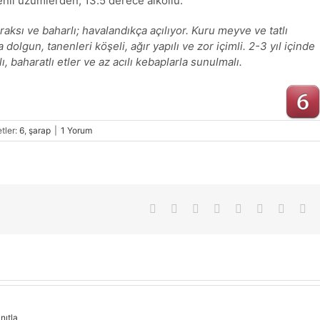
kenli üzümlerden, 13.5 derece alkollü.
aksı ve baharlı; havalandıkça açılıyor. Kuru meyve ve tatlı
lgun, tanenleri köşeli, ağır yapılı ve zor içimli. 2-3 yıl içinde
 baharatlı etler ve az acılı kebaplarla sunulmalı.
etler:
6
,
şarap
|
1 Yorum
Facebook
X
Reddit
LinkedIn
Tumblr
Pinterest
Vk
E-
pos
nıtla