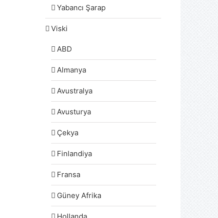
Yabancı Şarap
Viski
ABD
Almanya
Avustralya
Avusturya
Çekya
Finlandiya
Fransa
Güney Afrika
Hollanda