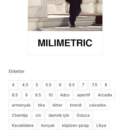
Etiketler
4
4.5
5
5.5
6
6.5
7
7.5
8
8.5
9
9.5
10
Adco
aperitif
Arcadia
armanyak
bira
bitter
brendi
calvados
Chamlija
cin
damıtık içki
Doluca
Kavaklıdere
konyak
köpüren şarap
Likya