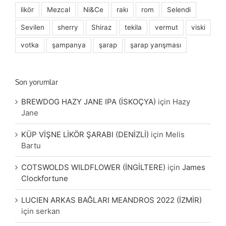
likör
Mezcal
Ni&Ce
rakı
rom
Selendi
Sevilen
sherry
Shiraz
tekila
vermut
viski
votka
şampanya
şarap
şarap yarışması
Son yorumlar
BREWDOG HAZY JANE IPA (İSKOÇYA)
için
Hazy
Jane
KÜP VİŞNE LİKÖR ŞARABI (DENİZLİ)
için
Melis
Bartu
COTSWOLDS WILDFLOWER (İNGİLTERE)
için
James
Clockfortune
LUCIEN ARKAS BAĞLARI MEANDROS 2022 (İZMİR)
için
serkan