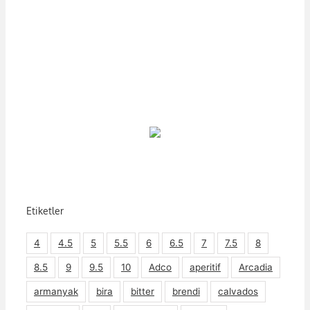
Etiketler
4
4.5
5
5.5
6
6.5
7
7.5
8
8.5
9
9.5
10
Adco
aperitif
Arcadia
armanyak
bira
bitter
brendi
calvados