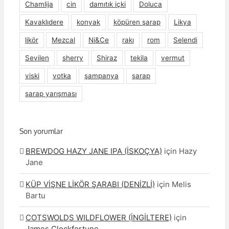
Chamlija
cin
damıtık içki
Doluca
Kavaklıdere
konyak
köpüren şarap
Likya
likör
Mezcal
Ni&Ce
rakı
rom
Selendi
Sevilen
sherry
Shiraz
tekila
vermut
viski
votka
şampanya
şarap
şarap yarışması
Son yorumlar
BREWDOG HAZY JANE IPA (İSKOÇYA)
için
Hazy
Jane
KÜP VİŞNE LİKÖR ŞARABI (DENİZLİ)
için
Melis
Bartu
COTSWOLDS WILDFLOWER (İNGİLTERE)
için
James Clockfortune