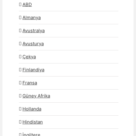
ABD
Almanya
Avustralya
Avusturya
Çekya
Finlandiya
Fransa
Güney Afrika
Hollanda
Hindistan
İngiltere