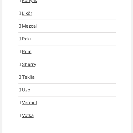
Konyak
Likör
Mezcal
Rakı
Rom
Sherry
Tekila
Uzo
Vermut
Votka