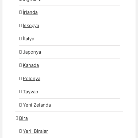
İrlanda
İskoçya
İtalya
Japonya
Kanada
Polonya
Tayvan
Yeni Zelanda
Bira
Yerli Biralar