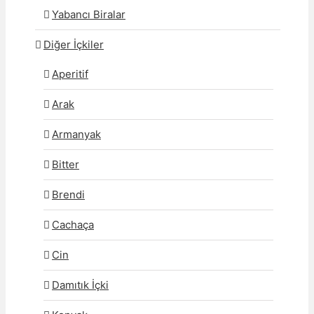
Yabancı Biralar
Diğer İçkiler
Aperitif
Arak
Armanyak
Bitter
Brendi
Cachaça
Cin
Damıtık İçki