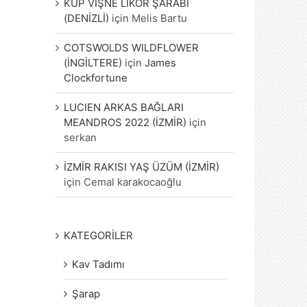
KÜP VİŞNE LİKÖR ŞARABI
(DENİZLİ)
için
Melis Bartu
COTSWOLDS WILDFLOWER
(İNGİLTERE)
için
James
Clockfortune
LUCIEN ARKAS BAĞLARI
MEANDROS 2022 (İZMİR)
için
serkan
İZMİR RAKISI YAŞ ÜZÜM (İZMİR)
için
Cemal karakocaoğlu
KATEGORİLER
Kav Tadımı
Şarap