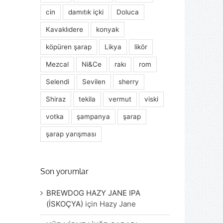
cin
damıtık içki
Doluca
Kavaklıdere
konyak
köpüren şarap
Likya
likör
Mezcal
Ni&Ce
rakı
rom
Selendi
Sevilen
sherry
Shiraz
tekila
vermut
viski
votka
şampanya
şarap
şarap yarışması
Son yorumlar
BREWDOG HAZY JANE IPA
(İSKOÇYA)
için
Hazy Jane