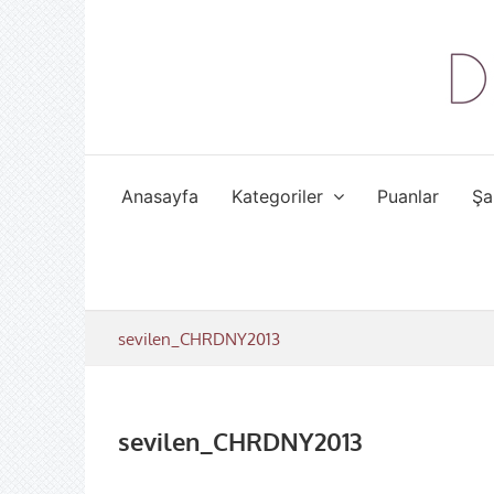
Skip
to
content
Anasayfa
Kategoriler
Puanlar
Şa
sevilen_CHRDNY2013
sevilen_CHRDNY2013