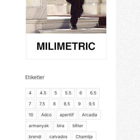
Etiketler
4
4.5
5
5.5
6
6.5
7
7.5
8
8.5
9
9.5
10
Adco
aperitif
Arcadia
armanyak
bira
bitter
brendi
calvados
Chamlija