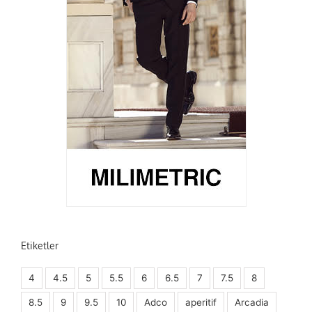
Etiketler
4
4.5
5
5.5
6
6.5
7
7.5
8
8.5
9
9.5
10
Adco
aperitif
Arcadia