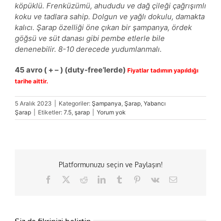
köpüklü. Frenküzümü, ahududu ve dağ çileği çağrışımlı
koku ve tadlara sahip. Dolgun ve yağlı dokulu, damakta
kalıcı. Şarap özelliği öne çıkan bir şampanya, ördek
göğsü ve süt danası gibi pembe etlerle bile
denenebilir. 8-10 derecede yudumlanmalı.
45 avro ( + – )
(
duty-free’lerde
)
Fiyatlar tadımın yapıldığı
tarihe aittir.
5 Aralık 2023
|
Kategoriler:
Şampanya
,
Şarap
,
Yabancı
Şarap
|
Etiketler:
7.5
,
şarap
|
Yorum yok
Platformunuzu seçin ve Paylaşın!
Facebook
X
Reddit
LinkedIn
Tumblr
Pinterest
Vk
E-
posta