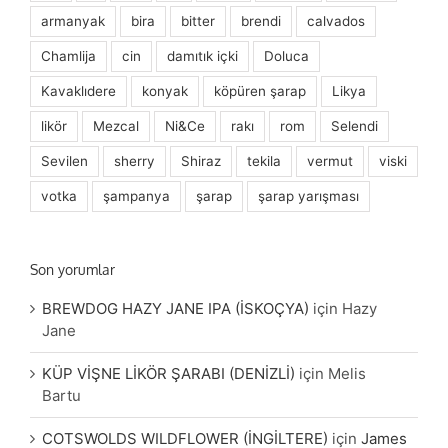
armanyak
bira
bitter
brendi
calvados
Chamlija
cin
damıtık içki
Doluca
Kavaklıdere
konyak
köpüren şarap
Likya
likör
Mezcal
Ni&Ce
rakı
rom
Selendi
Sevilen
sherry
Shiraz
tekila
vermut
viski
votka
şampanya
şarap
şarap yarışması
Son yorumlar
BREWDOG HAZY JANE IPA (İSKOÇYA)
için
Hazy
Jane
KÜP VİŞNE LİKÖR ŞARABI (DENİZLİ)
için
Melis
Bartu
COTSWOLDS WILDFLOWER (İNGİLTERE)
için
James