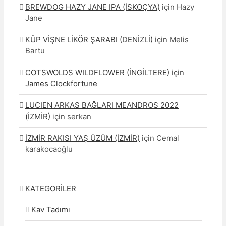
BREWDOG HAZY JANE IPA (İSKOÇYA)
için
Hazy
Jane
KÜP VİŞNE LİKÖR ŞARABI (DENİZLİ)
için
Melis
Bartu
COTSWOLDS WILDFLOWER (İNGİLTERE)
için
James Clockfortune
LUCIEN ARKAS BAĞLARI MEANDROS 2022
(İZMİR)
için
serkan
İZMİR RAKISI YAŞ ÜZÜM (İZMİR)
için
Cemal
karakocaoğlu
KATEGORİLER
Kav Tadımı