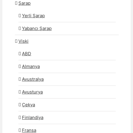
Şarap
Yerli Şarap
Yabancı Şarap
Viski
ABD
Almanya
Avustralya
Avusturya
Çekya
Finlandiya
Fransa