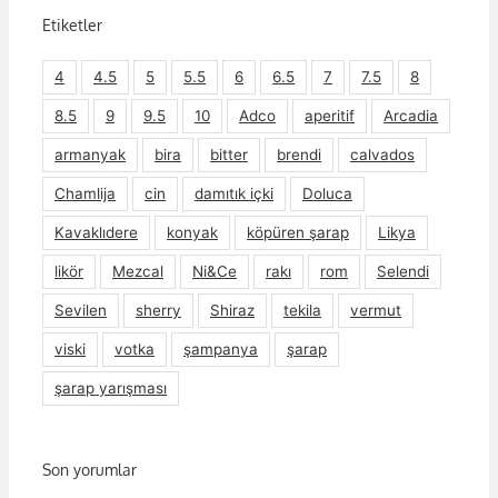
Etiketler
4
4.5
5
5.5
6
6.5
7
7.5
8
8.5
9
9.5
10
Adco
aperitif
Arcadia
armanyak
bira
bitter
brendi
calvados
Chamlija
cin
damıtık içki
Doluca
Kavaklıdere
konyak
köpüren şarap
Likya
likör
Mezcal
Ni&Ce
rakı
rom
Selendi
Sevilen
sherry
Shiraz
tekila
vermut
viski
votka
şampanya
şarap
şarap yarışması
Son yorumlar