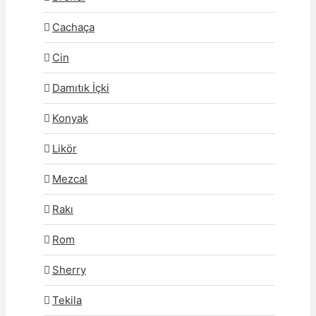
Cachaça
Cin
Damıtık İçki
Konyak
Likör
Mezcal
Rakı
Rom
Sherry
Tekila