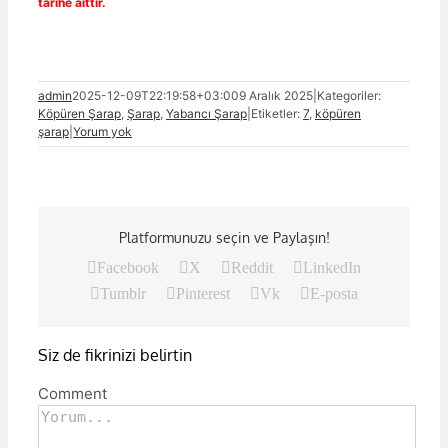
tarihe aittir.
admin
2025-12-09T22:19:58+03:00
9 Aralık 2025
|
Kategoriler:
Köpüren Şarap
,
Şarap
,
Yabancı Şarap
|
Etiketler:
7
,
köpüren
şarap
|
Yorum yok
Platformunuzu seçin ve Paylaşın!
Facebook
X
Reddit
LinkedIn
Tumblr
Pinterest
Vk
E-posta
Siz de fikrinizi belirtin
Comment