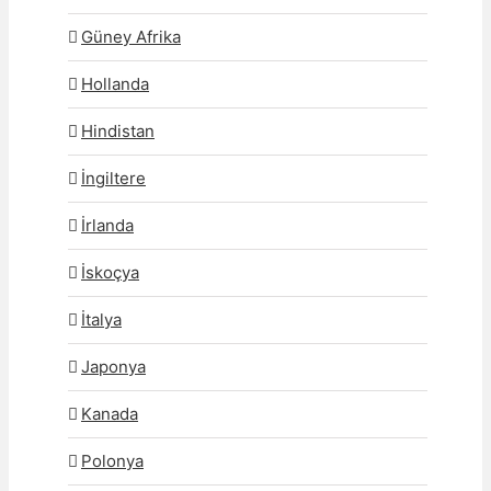
Güney Afrika
Hollanda
Hindistan
İngiltere
İrlanda
İskoçya
İtalya
Japonya
Kanada
Polonya