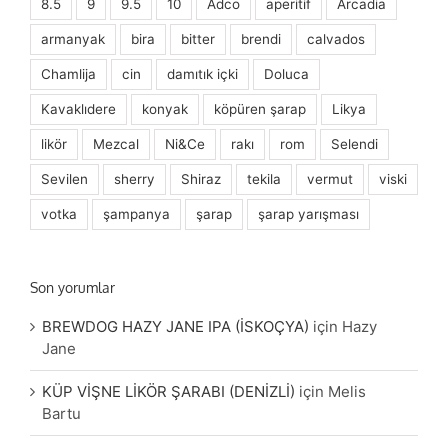
8.5
9
9.5
10
Adco
aperitif
Arcadia
armanyak
bira
bitter
brendi
calvados
Chamlija
cin
damıtık içki
Doluca
Kavaklıdere
konyak
köpüren şarap
Likya
likör
Mezcal
Ni&Ce
rakı
rom
Selendi
Sevilen
sherry
Shiraz
tekila
vermut
viski
votka
şampanya
şarap
şarap yarışması
Son yorumlar
BREWDOG HAZY JANE IPA (İSKOÇYA)
için
Hazy
Jane
KÜP VİŞNE LİKÖR ŞARABI (DENİZLİ)
için
Melis
Bartu