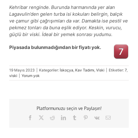
Kehribar renginde. Burunda harmanında yer alan
Lagavulin’den gelen turba isi kokuları belirgin, balçık
ve çamur gibi çağrışımları da var. Damakta ise pestil ve
pekmez tonları da buna eşlik ediyor. Keskin, vurucu,
güçlü bir viski. İdeal bir yemek sonrası yudumu.
Piyasada bulunmadığından bir fiyatı yok.
19 Mayıs 2023
|
Kategoriler:
İskoçya
,
Kav Tadımı
,
Viski
|
Etiketler:
7
,
viski
|
Yorum yok
Platformunuzu seçin ve Paylaşın!
Facebook
X
Reddit
LinkedIn
Tumblr
Pinterest
Vk
E-
posta