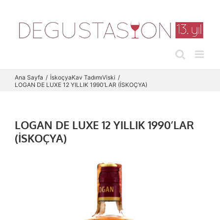
Skip
to
content
Ana Sayfa
İskoçya
Kav Tadımı
Viski
LOGAN DE LUXE 12 YILLIK 1990’LAR (İSKOÇYA)
LOGAN DE LUXE 12 YILLIK 1990’LAR
(İSKOÇYA)