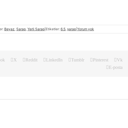
er:
Beyaz
,
Şarap
,
Yerli Şarap
|
Etiketler:
6.5
,
şarap
|
Yorum yok
ook
X
Reddit
LinkedIn
Tumblr
Pinterest
Vk
E-posta