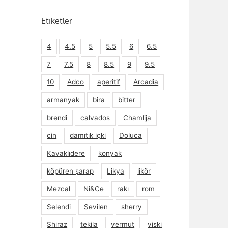
Etiketler
4
4.5
5
5.5
6
6.5
7
7.5
8
8.5
9
9.5
10
Adco
aperitif
Arcadia
armanyak
bira
bitter
brendi
calvados
Chamlija
cin
damıtık içki
Doluca
Kavaklıdere
konyak
köpüren şarap
Likya
likör
Mezcal
Ni&Ce
rakı
rom
Selendi
Sevilen
sherry
Shiraz
tekila
vermut
viski