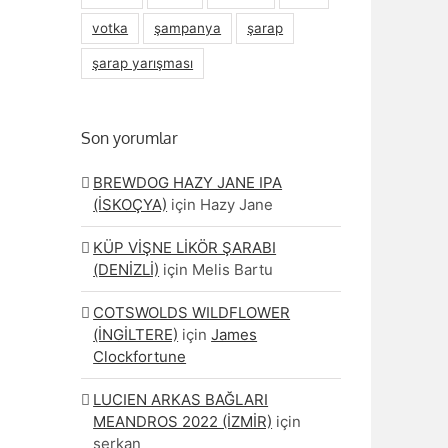
votka
şampanya
şarap
şarap yarışması
Son yorumlar
BREWDOG HAZY JANE IPA
(İSKOÇYA)
için
Hazy Jane
KÜP VİŞNE LİKÖR ŞARABI
(DENİZLİ)
için
Melis Bartu
COTSWOLDS WILDFLOWER
(İNGİLTERE)
için
James
Clockfortune
LUCIEN ARKAS BAĞLARI
MEANDROS 2022 (İZMİR)
için
serkan