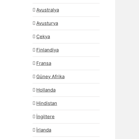
Avustralya
Avusturya
Çekya
Finlandiya
Fransa
Güney Afrika
Hollanda
Hindistan
İngiltere
İrlanda