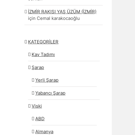
İZMİR RAKISI YAŞ ÜZÜM (İZMİR)
için
Cemal karakocaoğlu
KATEGORİLER
Kav Tadımı
Şarap
Yerli Şarap
Yabancı Şarap
Viski
ABD
Almanya