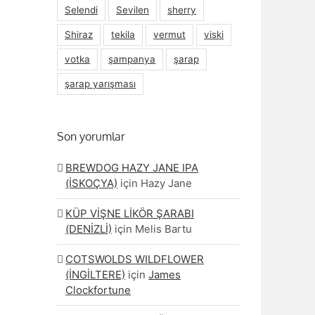
Selendi
Sevilen
sherry
Shiraz
tekila
vermut
viski
votka
şampanya
şarap
şarap yarışması
Son yorumlar
BREWDOG HAZY JANE IPA
(İSKOÇYA)
için
Hazy Jane
KÜP VİŞNE LİKÖR ŞARABI
(DENİZLİ)
için
Melis Bartu
COTSWOLDS WILDFLOWER
(İNGİLTERE)
için
James
Clockfortune