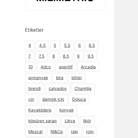
Etiketler
4
4.5
5
5.5
6
6.5
7
7.5
8
8.5
9
9.5
10
Adco
aperitif
Arcadia
armanyak
bira
bitter
brendi
calvados
Chamlija
cin
damıtık içki
Doluca
Kavaklıdere
konyak
köpüren şarap
Likya
likör
Mezcal
Ni&Ce
rakı
rom