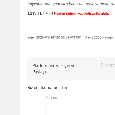
hayvanlarının yanı sıra baharatlı Asya yemekler
1.215 TL ( + – )
Fiyatlar tadımın yapıldığı tarihe aittir.
admin
2026-05-14T20:05:01+03:00
14 Mayıs 2026
|
Kategori
Platformunuzu seçin ve
Faceb
Paylaşın!
Siz de fikrinizi belirtin