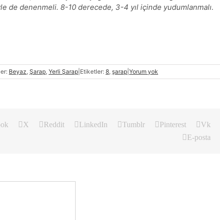
iyle de denenmeli. 8-10 derecede, 3-4 yıl içinde yudumlanmalı.
ler:
Beyaz
,
Şarap
,
Yerli Şarap
|
Etiketler:
8
,
şarap
|
Yorum yok
ook
X
Reddit
LinkedIn
Tumblr
Pinterest
Vk
E-posta