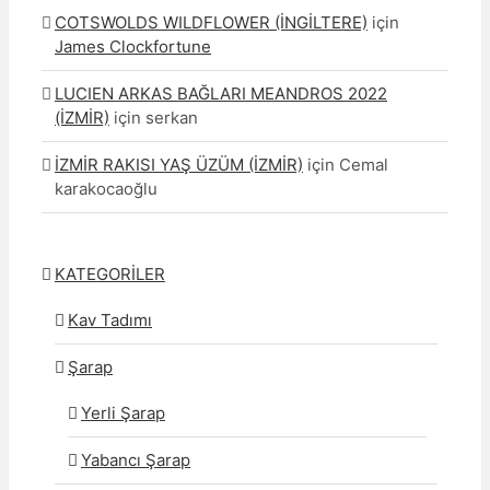
COTSWOLDS WILDFLOWER (İNGİLTERE)
için
James Clockfortune
LUCIEN ARKAS BAĞLARI MEANDROS 2022
(İZMİR)
için
serkan
İZMİR RAKISI YAŞ ÜZÜM (İZMİR)
için
Cemal
karakocaoğlu
KATEGORİLER
Kav Tadımı
Şarap
Yerli Şarap
Yabancı Şarap