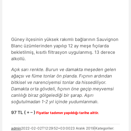
Güney ilçesinin yüksek rakımlı bağlarının Sauvignon
Blanc üzümlerinden yapılıp 12 ay meşe fıçılarda
bekletilmiş, kısıtlı filtrasyon uygulanmış. 13 derece
alkollü.
Açık sarı renkte. Burun ve damakta meşeden gelen
ağaçsı ve füme tonlar ön planda. Fıçının ardından
bitkisel ve narenciyemsi tonlar da hissediliyor.
Damakta orta gövdeli, fıçının öne geçip meyvemsi
canlılığı biraz gölgelediği bir şarap. Aşırı
soğutulmadan 1-2 yıl içinde yudumlanmalı.
97 TL ( + – )
Fiyatlar tadımın yapıldığı tarihe aittir.
admin
2022-02-02T12:29:52+03:00
23 Aralık 2019
|
Kategoriler: