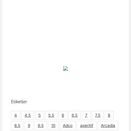
Etiketler
4
4.5
5
5.5
6
6.5
7
7.5
8
8.5
9
9.5
10
Adco
aperitif
Arcadia