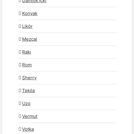
Damıtık İçki
Konyak
Likör
Mezcal
Rakı
Rom
Sherry
Tekila
Uzo
Vermut
Votka