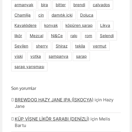
armanyak
bira
bitter
brendi
calvados
Chamlija
cin
damıtık içki
Doluca
Kavaklıdere
konyak
köpüren şarap
Likya
likör
Mezcal
Ni&Ce
rakı
rom
Selendi
Sevilen
sherry
Shiraz
tekila
vermut
viski
votka
şampanya
şarap
şarap yarışması
Son yorumlar
BREWDOG HAZY JANE IPA (İSKOÇYA)
için
Hazy
Jane
KÜP VİŞNE LİKÖR ŞARABI (DENİZLİ)
için
Melis
Bartu