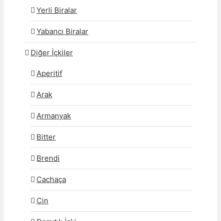
Yerli Biralar
Yabancı Biralar
Diğer İçkiler
Aperitif
Arak
Armanyak
Bitter
Brendi
Cachaça
Cin