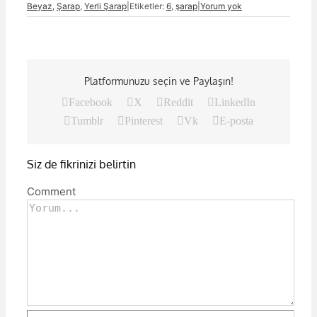
Beyaz
,
Şarap
,
Yerli Şarap
|
Etiketler:
6
,
şarap
|
Yorum yok
Platformunuzu seçin ve Paylaşın!
Facebook
X
Reddit
LinkedIn
Tumblr
Pinterest
Vk
E-posta
Siz de fikrinizi belirtin
Comment