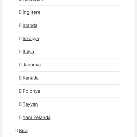
İngiltere
İrlanda
İskoçya
İtalya
Japonya
Kanada
Polonya
Tayvan
Yeni Zelanda
Bira