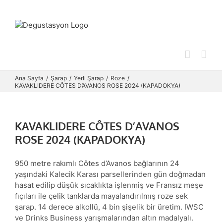
Skip
to
content
Ana Sayfa
Şarap
Yerli Şarap
Roze
KAVAKLIDERE CÔTES D’AVANOS ROSE 2024 (KAPADOKYA)
KAVAKLIDERE CÔTES D’AVANOS
ROSE 2024 (KAPADOKYA)
950 metre rakımlı Côtes d’Avanos bağlarının 24
yaşındaki Kalecik Karası parsellerinden gün doğmadan
hasat edilip düşük sıcaklıkta işlenmiş ve Fransız meşe
fıçıları ile çelik tanklarda mayalandırılmış roze sek
şarap. 14 derece alkollü, 4 bin şişelik bir üretim. IWSC
ve Drinks Business yarışmalarından altın madalyalı.