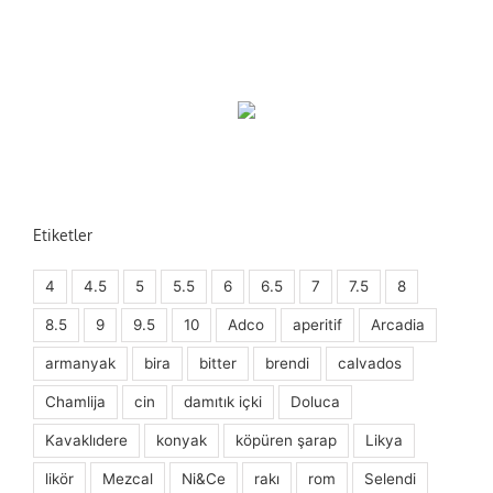
Etiketler
4
4.5
5
5.5
6
6.5
7
7.5
8
8.5
9
9.5
10
Adco
aperitif
Arcadia
armanyak
bira
bitter
brendi
calvados
Chamlija
cin
damıtık içki
Doluca
Kavaklıdere
konyak
köpüren şarap
Likya
likör
Mezcal
Ni&Ce
rakı
rom
Selendi