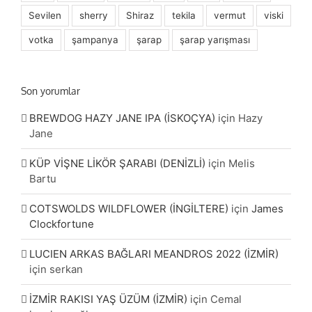
Sevilen
sherry
Shiraz
tekila
vermut
viski
votka
şampanya
şarap
şarap yarışması
Son yorumlar
BREWDOG HAZY JANE IPA (İSKOÇYA)
için
Hazy
Jane
KÜP VİŞNE LİKÖR ŞARABI (DENİZLİ)
için
Melis
Bartu
COTSWOLDS WILDFLOWER (İNGİLTERE)
için
James
Clockfortune
LUCIEN ARKAS BAĞLARI MEANDROS 2022 (İZMİR)
için
serkan
İZMİR RAKISI YAŞ ÜZÜM (İZMİR)
için
Cemal