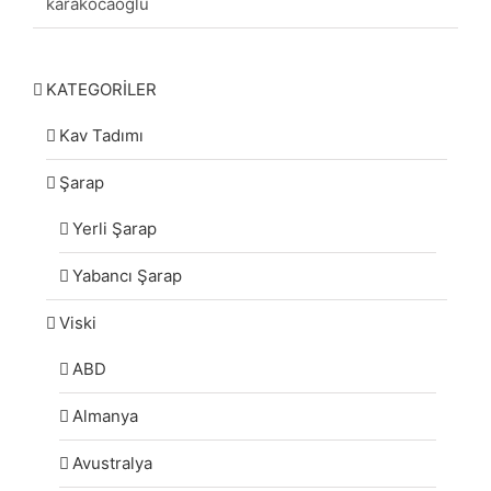
karakocaoğlu
KATEGORİLER
Kav Tadımı
Şarap
Yerli Şarap
Yabancı Şarap
Viski
ABD
Almanya
Avustralya