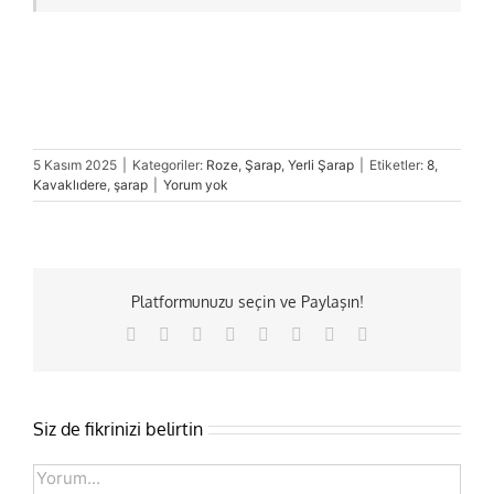
5 Kasım 2025
|
Kategoriler:
Roze
,
Şarap
,
Yerli Şarap
|
Etiketler:
8
,
Kavaklıdere
,
şarap
|
Yorum yok
Platformunuzu seçin ve Paylaşın!
Facebook
X
Reddit
LinkedIn
Tumblr
Pinterest
Vk
E-
posta
Siz de fikrinizi belirtin
Comment