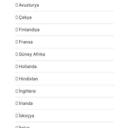
Avusturya
Çekya
Finlandiya
Fransa
Güney Afrika
Hollanda
Hindistan
İngiltere
İrlanda
İskoçya
İtalya