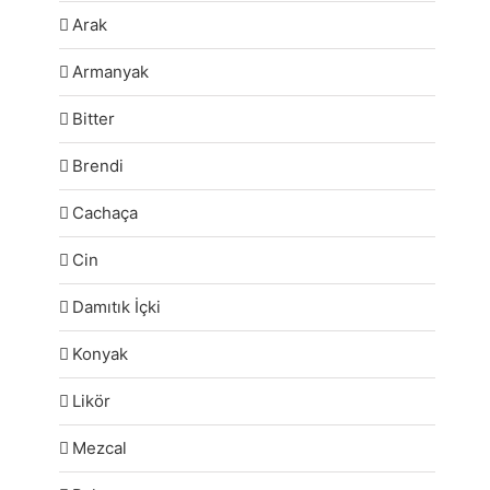
Arak
Armanyak
Bitter
Brendi
Cachaça
Cin
Damıtık İçki
Konyak
Likör
Mezcal