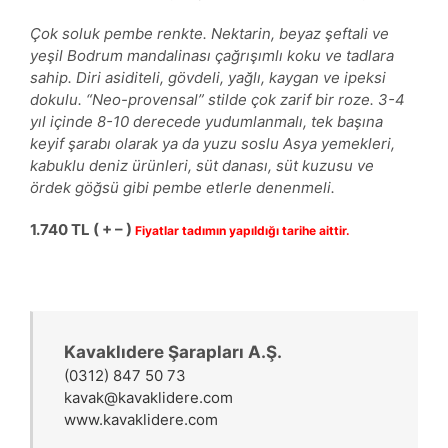
Çok soluk pembe renkte. Nektarin, beyaz şeftali ve
yeşil Bodrum mandalinası çağrışımlı koku ve tadlara
sahip. Diri asiditeli, gövdeli, yağlı, kaygan ve ipeksi
dokulu. “Neo-provensal” stilde çok zarif bir roze. 3-4
yıl içinde 8-10 derecede yudumlanmalı, tek başına
keyif şarabı olarak ya da yuzu soslu Asya yemekleri,
kabuklu deniz ürünleri, süt danası, süt kuzusu ve
ördek göğsü gibi pembe etlerle denenmeli.
1.
740 TL ( + – )
Fiyatlar tadımın yapıldığı tarihe aittir.
Kavaklıdere Şarapları A.Ş.
(0312) 847 50 73
kavak@kavaklidere.com
www.kavaklidere.com