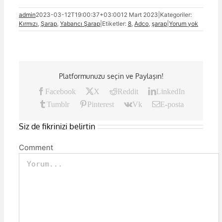
admin
2023-03-12T19:00:37+03:00
12 Mart 2023
|
Kategoriler:
Kırmızı
,
Şarap
,
Yabancı Şarap
|
Etiketler:
8
,
Adco
,
şarap
|
Yorum yok
Platformunuzu seçin ve Paylaşın!
Facebook
X
Reddit
LinkedIn
Tumblr
Pinterest
Vk
E-posta
Siz de fikrinizi belirtin
Comment