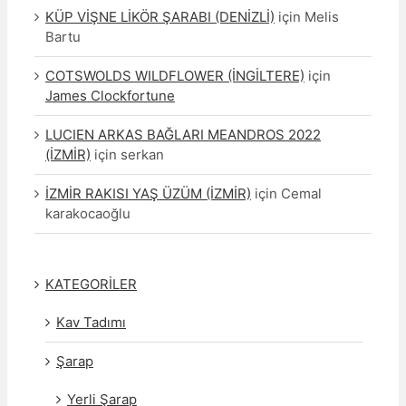
KÜP VİŞNE LİKÖR ŞARABI (DENİZLİ)
için
Melis
Bartu
COTSWOLDS WILDFLOWER (İNGİLTERE)
için
James Clockfortune
LUCIEN ARKAS BAĞLARI MEANDROS 2022
(İZMİR)
için
serkan
İZMİR RAKISI YAŞ ÜZÜM (İZMİR)
için
Cemal
karakocaoğlu
KATEGORİLER
Kav Tadımı
Şarap
Yerli Şarap