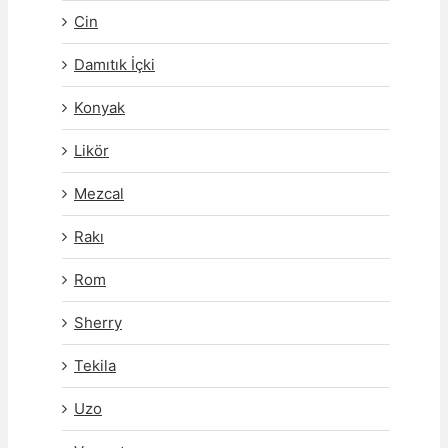
Cin
Damıtık İçki
Konyak
Likör
Mezcal
Rakı
Rom
Sherry
Tekila
Uzo