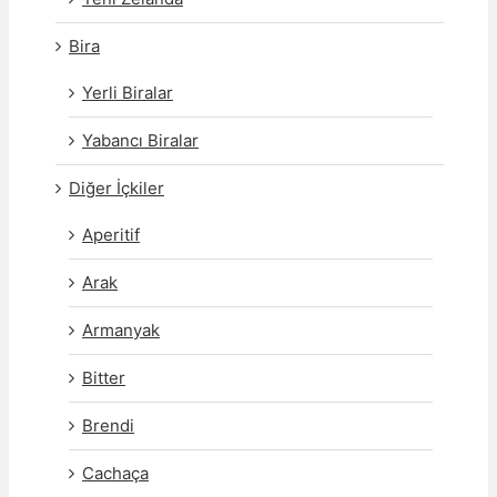
Bira
Yerli Biralar
Yabancı Biralar
Diğer İçkiler
Aperitif
Arak
Armanyak
Bitter
Brendi
Cachaça