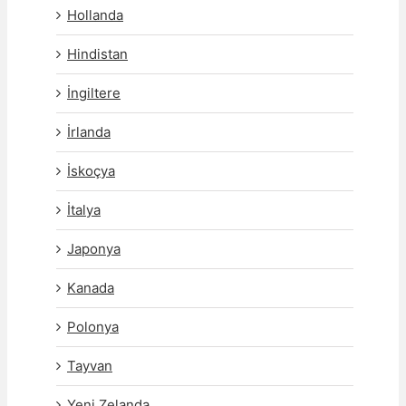
Hollanda
Hindistan
İngiltere
İrlanda
İskoçya
İtalya
Japonya
Kanada
Polonya
Tayvan
Yeni Zelanda