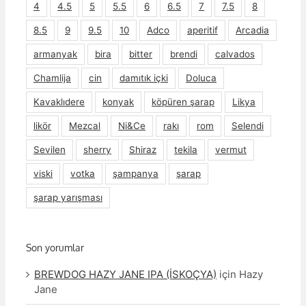
4
4.5
5
5.5
6
6.5
7
7.5
8
8.5
9
9.5
10
Adco
aperitif
Arcadia
armanyak
bira
bitter
brendi
calvados
Chamlija
cin
damıtık içki
Doluca
Kavaklıdere
konyak
köpüren şarap
Likya
likör
Mezcal
Ni&Ce
rakı
rom
Selendi
Sevilen
sherry
Shiraz
tekila
vermut
viski
votka
şampanya
şarap
şarap yarışması
Son yorumlar
BREWDOG HAZY JANE IPA (İSKOÇYA)
için
Hazy
Jane