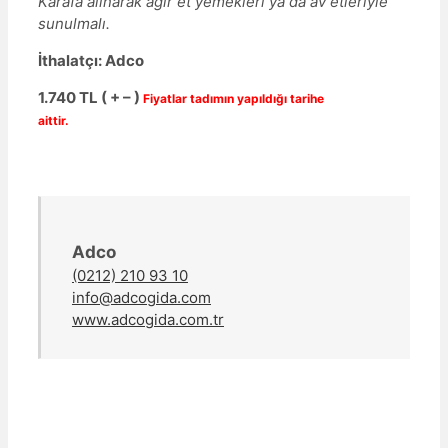
Karafa alınarak ağır et yemekleri ya da av etleriyle
sunulmalı.
İthalatçı: Adco
1.740 TL ( + – )
Fiyatlar tadımın yapıldığı tarihe
aittir.
Adco
(0212) 210 93 10
info@adcogida.com
www.adcogida.com.tr