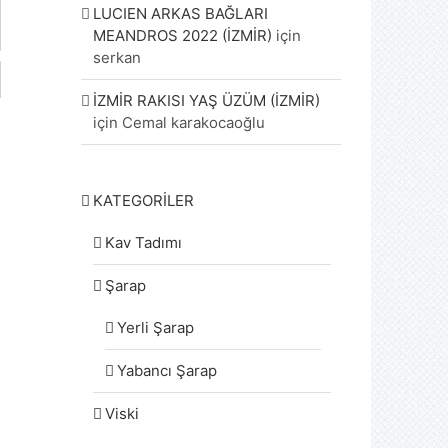
LUCIEN ARKAS BAĞLARI
MEANDROS 2022 (İZMİR)
için
serkan
İZMİR RAKISI YAŞ ÜZÜM (İZMİR)
için
Cemal karakocaoğlu
KATEGORİLER
Kav Tadımı
Şarap
Yerli Şarap
Yabancı Şarap
Viski