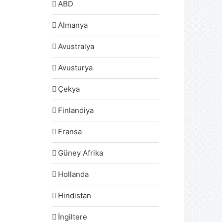
ABD
Almanya
Avustralya
Avusturya
Çekya
Finlandiya
Fransa
Güney Afrika
Hollanda
Hindistan
İngiltere