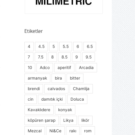
Etiketler
4
4.5
5
5.5
6
6.5
7
7.5
8
8.5
9
9.5
10
Adco
aperitif
Arcadia
armanyak
bira
bitter
brendi
calvados
Chamlija
cin
damıtık içki
Doluca
Kavaklıdere
konyak
köpüren şarap
Likya
likör
Mezcal
Ni&Ce
rakı
rom