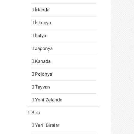
İrlanda
İskoçya
İtalya
Japonya
Kanada
Polonya
Tayvan
Yeni Zelanda
Bira
Yerli Biralar