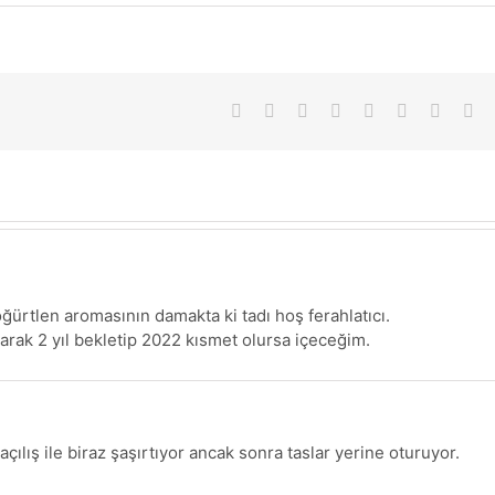
Facebook
X
Reddit
LinkedIn
Tumblr
Pinterest
Vk
E-
pos
ğürtlen aromasının damakta ki tadı hoş ferahlatıcı.
tarak 2 yıl bekletip 2022 kısmet olursa içeceğim.
 açılış ile biraz şaşırtıyor ancak sonra taslar yerine oturuyor.