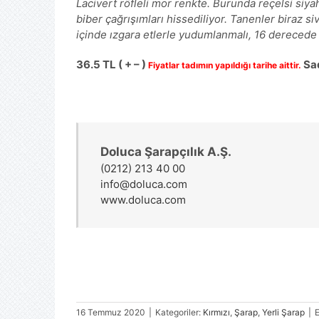
Lacivert röfleli mor renkte. Burunda reçelsi siy
biber çağrışımları hissediliyor. Tanenler biraz siv
içinde ızgara etlerle yudumlanmalı, 16 derecede i
36.5 TL ( + – )
Sad
Fiyatlar tadımın yapıldığı tarihe aittir.
Doluca Şarapçılık A.Ş.
(0212) 213 40 00
info@doluca.com
www.doluca.com
16 Temmuz 2020
|
Kategoriler:
Kırmızı
,
Şarap
,
Yerli Şarap
|
E