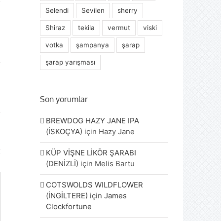
Selendi
Sevilen
sherry
Shiraz
tekila
vermut
viski
votka
şampanya
şarap
şarap yarışması
Son yorumlar
BREWDOG HAZY JANE IPA
(İSKOÇYA)
için
Hazy Jane
KÜP VİŞNE LİKÖR ŞARABI
(DENİZLİ)
için
Melis Bartu
COTSWOLDS WILDFLOWER
(İNGİLTERE)
için
James
Clockfortune