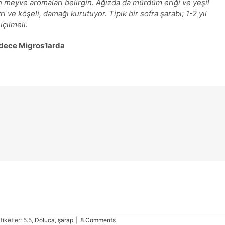
ah meyve aromaları belirgin. Ağızda da mürdüm eriği ve yeşil
ri ve köşeli, damağı kurutuyor. Tipik bir sofra şarabı; 1-2 yıl
çilmeli.
ece Migros’larda
tiketler:
5.5
,
Doluca
,
şarap
|
8 Comments