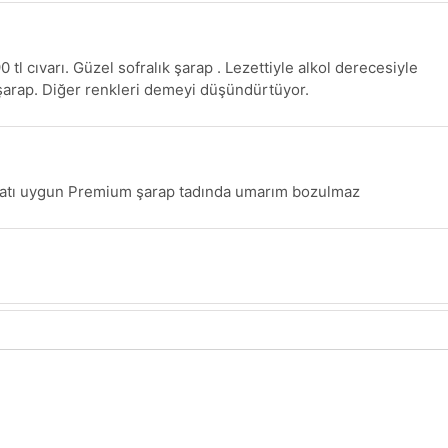
0 tl cıvarı. Güzel sofralık şarap . Lezettiyle alkol derecesiyle
ı şarap. Diğer renkleri demeyi düşündürtüyor.
iyatı uygun Premium şarap tadında umarım bozulmaz