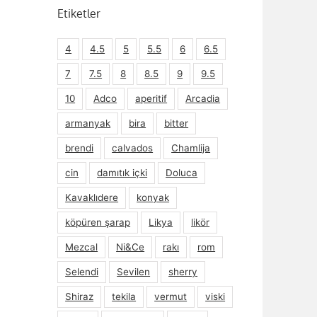
Etiketler
4
4.5
5
5.5
6
6.5
7
7.5
8
8.5
9
9.5
10
Adco
aperitif
Arcadia
armanyak
bira
bitter
brendi
calvados
Chamlija
cin
damıtık içki
Doluca
Kavaklıdere
konyak
köpüren şarap
Likya
likör
Mezcal
Ni&Ce
rakı
rom
Selendi
Sevilen
sherry
Shiraz
tekila
vermut
viski