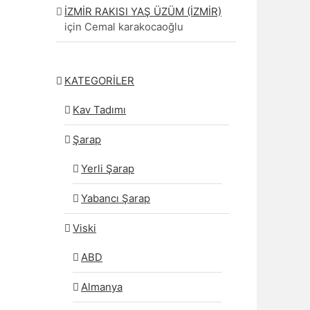
İZMİR RAKISI YAŞ ÜZÜM (İZMİR)
için
Cemal karakocaoğlu
KATEGORİLER
Kav Tadımı
Şarap
Yerli Şarap
Yabancı Şarap
Viski
ABD
Almanya