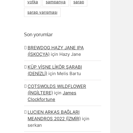
votka
şampanya
şarap
şarap yarışması
Son yorumlar
BREWDOG HAZY JANE IPA
(İSKOÇYA)
için
Hazy Jane
KÜP VİŞNE LİKÖR ŞARABI
(DENİZLİ)
için
Melis Bartu
COTSWOLDS WILDFLOWER
(İNGİLTERE)
için
James
Clockfortune
LUCIEN ARKAS BAĞLARI
MEANDROS 2022 (İZMİR)
için
serkan