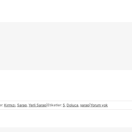
er:
Kırmızı
,
Şarap
,
Yerli Şarap
|
Etiketler:
5
,
Doluca
,
şarap
|
Yorum yok