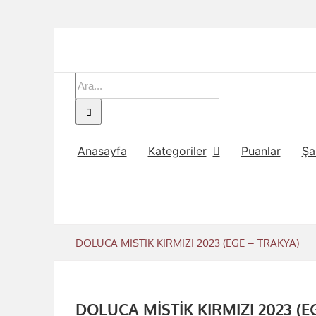
Skip
to
content
Ara:
Anasayfa
Kategoriler
Puanlar
Şa
DOLUCA MİSTİK KIRMIZI 2023 (EGE – TRAKYA)
DOLUCA MİSTİK KIRMIZI 2023 (E