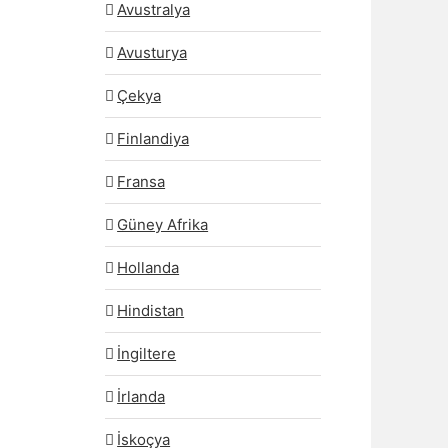
Avustralya
Avusturya
Çekya
Finlandiya
Fransa
Güney Afrika
Hollanda
Hindistan
İngiltere
İrlanda
İskoçya