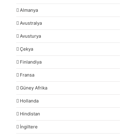
Almanya
Avustralya
Avusturya
Çekya
Finlandiya
Fransa
Güney Afrika
Hollanda
Hindistan
İngiltere