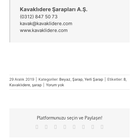
Kavaklıdere Şarapları A.Ş.
(0312) 847 50 73
kavak@kavaklidere.com
www.kavaklidere.com
29 Aralık 2019
|
Kategoriler:
Beyaz
,
Şarap
,
Yerli Şarap
|
Etiketler:
8
,
Kavaklıdere
,
şarap
|
Yorum yok
Platformunuzu seçin ve Paylaşın!
Facebook
X
Reddit
LinkedIn
Tumblr
Pinterest
Vk
E-
posta