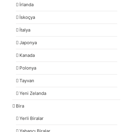
İrlanda
İskoçya
İtalya
Japonya
Kanada
Polonya
Tayvan
Yeni Zelanda
Bira
Yerli Biralar
Yabancı Biralar