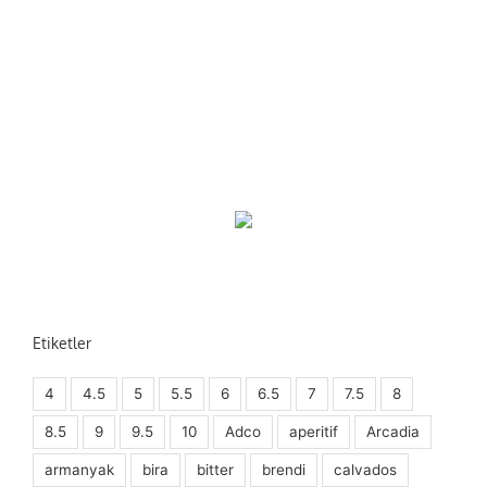
Etiketler
4
4.5
5
5.5
6
6.5
7
7.5
8
8.5
9
9.5
10
Adco
aperitif
Arcadia
armanyak
bira
bitter
brendi
calvados