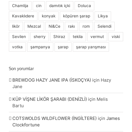
Chamlija
cin
damıtık içki
Doluca
Kavaklıdere
konyak
köpüren şarap
Likya
likör
Mezcal
Ni&Ce
rakı
rom
Selendi
Sevilen
sherry
Shiraz
tekila
vermut
viski
votka
şampanya
şarap
şarap yarışması
Son yorumlar
BREWDOG HAZY JANE IPA (İSKOÇYA)
için
Hazy
Jane
KÜP VİŞNE LİKÖR ŞARABI (DENİZLİ)
için
Melis
Bartu
COTSWOLDS WILDFLOWER (İNGİLTERE)
için
James
Clockfortune