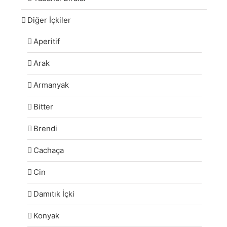
Diğer İçkiler
Aperitif
Arak
Armanyak
Bitter
Brendi
Cachaça
Cin
Damıtık İçki
Konyak