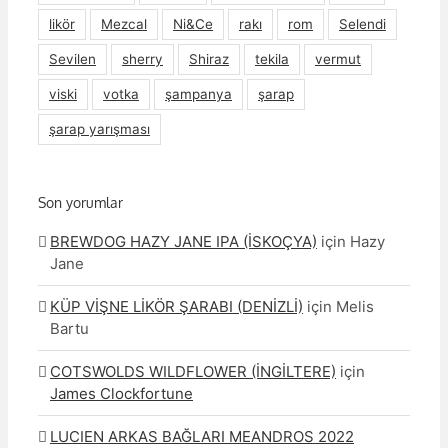
likör
Mezcal
Ni&Ce
rakı
rom
Selendi
Sevilen
sherry
Shiraz
tekila
vermut
viski
votka
şampanya
şarap
şarap yarışması
Son yorumlar
BREWDOG HAZY JANE IPA (İSKOÇYA)
için
Hazy
Jane
KÜP VİŞNE LİKÖR ŞARABI (DENİZLİ)
için
Melis
Bartu
COTSWOLDS WILDFLOWER (İNGİLTERE)
için
James Clockfortune
LUCIEN ARKAS BAĞLARI MEANDROS 2022