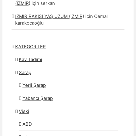
(İZMİR)
için
serkan
İZMİR RAKISI YAŞ ÜZÜM (İZMİR)
için
Cemal
karakocaoğlu
KATEGORİLER
Kav Tadımı
Şarap
Yerli Şarap
Yabancı Şarap
Viski
ABD