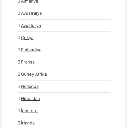
Almanya
Avustralya
Avusturya
Çekya
Finlandiya
Fransa
Güney Afrika
Hollanda
Hindistan
İngiltere
İrlanda