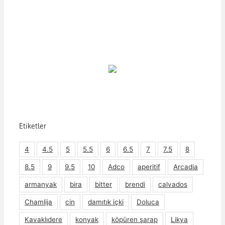
Etiketler
4
4.5
5
5.5
6
6.5
7
7.5
8
8.5
9
9.5
10
Adco
aperitif
Arcadia
armanyak
bira
bitter
brendi
calvados
Chamlija
cin
damıtık içki
Doluca
Kavaklıdere
konyak
köpüren şarap
Likya