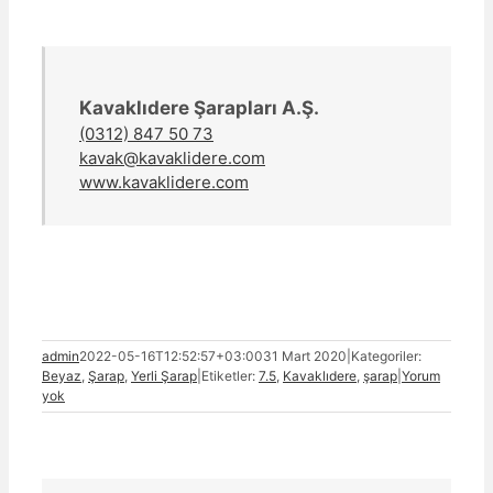
Kavaklıdere Şarapları A.Ş.
(0312) 847 50 73
kavak@kavaklidere.com
www.kavaklidere.com
admin
2022-05-16T12:52:57+03:00
31 Mart 2020
|
Kategoriler:
Beyaz
,
Şarap
,
Yerli Şarap
|
Etiketler:
7.5
,
Kavaklıdere
,
şarap
|
Yorum
yok