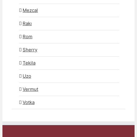
Mezcal
Rakı
Rom
Sherry
Tekila
Uzo
Vermut
Votka