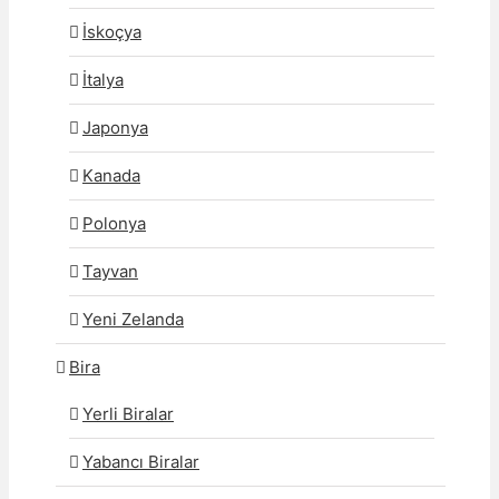
İskoçya
İtalya
Japonya
Kanada
Polonya
Tayvan
Yeni Zelanda
Bira
Yerli Biralar
Yabancı Biralar