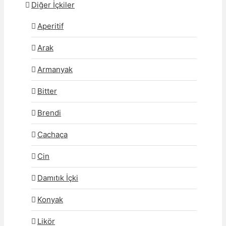
Diğer İçkiler
Aperitif
Arak
Armanyak
Bitter
Brendi
Cachaça
Cin
Damıtık İçki
Konyak
Likör