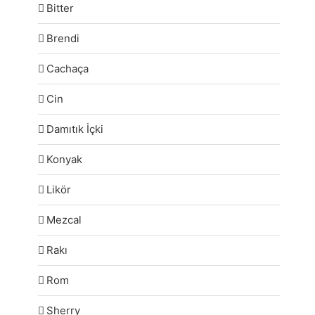
Bitter
Brendi
Cachaça
Cin
Damıtık İçki
Konyak
Likör
Mezcal
Rakı
Rom
Sherry