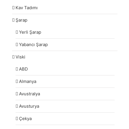
Kav Tadımı
Şarap
Yerli Şarap
Yabancı Şarap
Viski
ABD
Almanya
Avustralya
Avusturya
Çekya