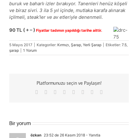
buruk ve baharlı izler bırakıyor. Tanenleri henüz köşeli
ve biraz sivri. 3 ila 5 yıl içinde, mutlaka karafa alınarak
içilmeli, steak’ler ve av etleriyle denenmeli.
90 TL ( + – )
Fiyatlar tadımın yapıldığı tarihe aittir.
5 Mayıs 2017
|
Kategoriler:
Kırmızı
,
Şarap
,
Yerli Şarap
|
Etiketler:
7.5
,
şarap
|
1 Yorum
Platformunuzu seçin ve Paylaşın!
Facebook
X
Reddit
LinkedIn
Tumblr
Pinterest
Vk
E-
posta
Bir yorum
özkan
23:52 de 26 Kasım 2018
- Yanıtla