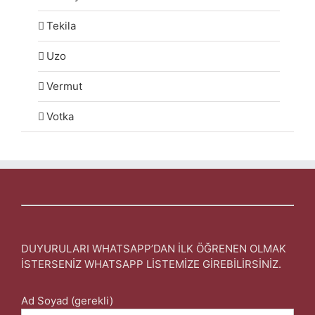
Tekila
Uzo
Vermut
Votka
DUYURULARI WHATSAPP’DAN İLK ÖĞRENEN OLMAK
İSTERSENİZ WHATSAPP LİSTEMİZE GİREBİLİRSİNİZ.
Ad Soyad (gerekli)