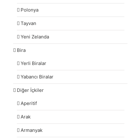
Polonya
Tayvan
Yeni Zelanda
Bira
Yerli Biralar
Yabancı Biralar
Diğer İçkiler
Aperitif
Arak
Armanyak