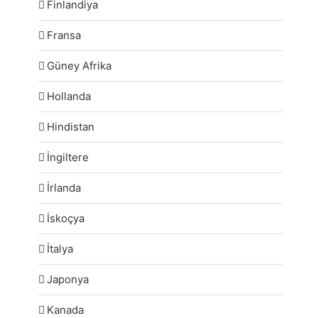
Finlandiya
Fransa
Güney Afrika
Hollanda
Hindistan
İngiltere
İrlanda
İskoçya
İtalya
Japonya
Kanada