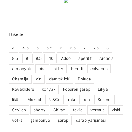
Etiketler
4
4.5
5
5.5
6
6.5
7
7.5
8
8.5
9
9.5
10
Adco
aperitif
Arcadia
armanyak
bira
bitter
brendi
calvados
Chamlija
cin
damıtık içki
Doluca
Kavaklıdere
konyak
köpüren şarap
Likya
likör
Mezcal
Ni&Ce
rakı
rom
Selendi
Sevilen
sherry
Shiraz
tekila
vermut
viski
votka
şampanya
şarap
şarap yarışması