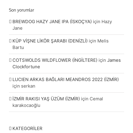
Son yorumlar
BREWDOG HAZY JANE IPA (İSKOÇYA)
için
Hazy
Jane
KÜP VİŞNE LİKÖR ŞARABI (DENİZLİ)
için
Melis
Bartu
COTSWOLDS WILDFLOWER (İNGİLTERE)
için
James
Clockfortune
LUCIEN ARKAS BAĞLARI MEANDROS 2022 (İZMİR)
için
serkan
İZMİR RAKISI YAŞ ÜZÜM (İZMİR)
için
Cemal
karakocaoğlu
KATEGORİLER