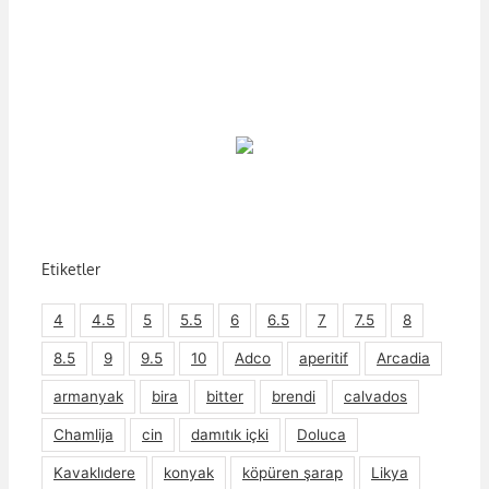
Etiketler
4
4.5
5
5.5
6
6.5
7
7.5
8
8.5
9
9.5
10
Adco
aperitif
Arcadia
armanyak
bira
bitter
brendi
calvados
Chamlija
cin
damıtık içki
Doluca
Kavaklıdere
konyak
köpüren şarap
Likya