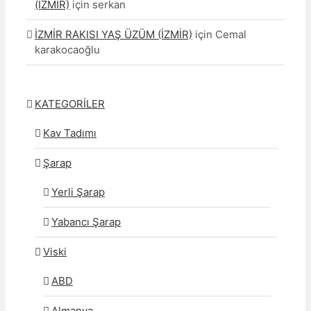
(İZMİR)
için
serkan
İZMİR RAKISI YAŞ ÜZÜM (İZMİR)
için
Cemal
karakocaoğlu
KATEGORİLER
Kav Tadımı
Şarap
Yerli Şarap
Yabancı Şarap
Viski
ABD
Almanya