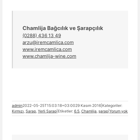
Chamlija Bağcılık ve Şarapçılık
(0288) 436 13 49
arzu@iremcamlica.com
www.iremcamlica.com
www.chamlija-wine.com
admin
2022-05-25T15:03:18+03:00
29 Kasım 2016
|
Kategoriler:
Kırmızı
,
Şarap
,
Yerli Şarap
|
Etiketler:
6.5
,
Chamlija
,
şarap
|
Yorum yok