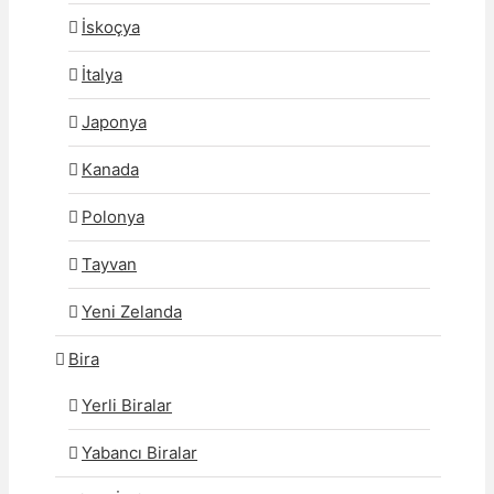
İskoçya
İtalya
Japonya
Kanada
Polonya
Tayvan
Yeni Zelanda
Bira
Yerli Biralar
Yabancı Biralar