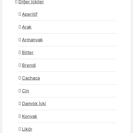
Diğer İçkiler
Aperitif
Arak
Armanyak
Bitter
Brendi
Cachaça
Cin
Damıtık İçki
Konyak
Likör