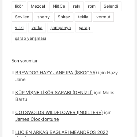
likör
Mezcal
Ni&Ce
rakı
rom
Selendi
Sevilen
sherry
Shiraz
tekila
vermut
viski
votka
şampanya
şarap
şarap yarışması
Son yorumlar
BREWDOG HAZY JANE IPA (İSKOÇYA)
için
Hazy
Jane
KÜP VİŞNE LİKÖR ŞARABI (DENİZLİ)
için
Melis
Bartu
COTSWOLDS WILDFLOWER (İNGİLTERE)
için
James Clockfortune
LUCIEN ARKAS BAĞLARI MEANDROS 2022