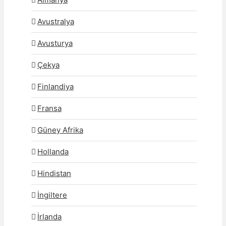
Avustralya
Avusturya
Çekya
Finlandiya
Fransa
Güney Afrika
Hollanda
Hindistan
İngiltere
İrlanda