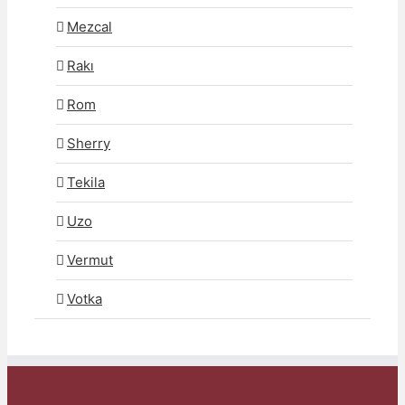
Mezcal
Rakı
Rom
Sherry
Tekila
Uzo
Vermut
Votka