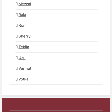
Mezcal
Rakı
Rom
Sherry
Tekila
Uzo
Vermut
Votka