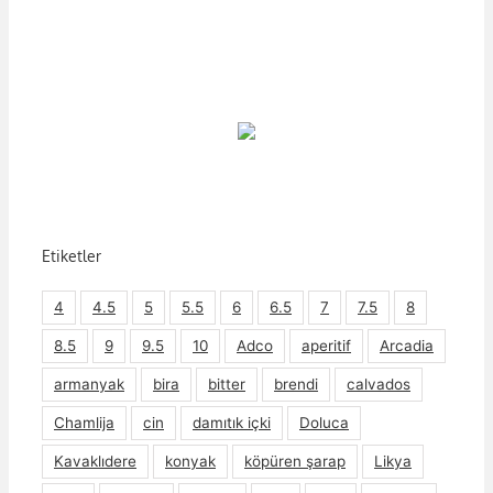
Etiketler
4
4.5
5
5.5
6
6.5
7
7.5
8
8.5
9
9.5
10
Adco
aperitif
Arcadia
armanyak
bira
bitter
brendi
calvados
Chamlija
cin
damıtık içki
Doluca
Kavaklıdere
konyak
köpüren şarap
Likya