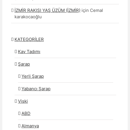
İZMİR RAKISI YAŞ ÜZÜM (İZMİR)
için
Cemal
karakocaoğlu
KATEGORİLER
Kav Tadımı
Şarap
Yerli Şarap
Yabancı Şarap
Viski
ABD
Almanya