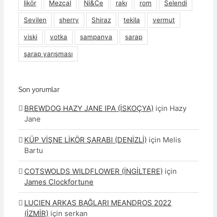
likör
Mezcal
Ni&Ce
rakı
rom
Selendi
Sevilen
sherry
Shiraz
tekila
vermut
viski
votka
şampanya
şarap
şarap yarışması
Son yorumlar
BREWDOG HAZY JANE IPA (İSKOÇYA)
için
Hazy
Jane
KÜP VİŞNE LİKÖR ŞARABI (DENİZLİ)
için
Melis
Bartu
COTSWOLDS WILDFLOWER (İNGİLTERE)
için
James Clockfortune
LUCIEN ARKAS BAĞLARI MEANDROS 2022
(İZMİR)
için
serkan