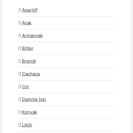
Aperitif
Arak
Armanyak
Bitter
Brendi
Cachaça
Cin
Damıtık İçki
Konyak
Likör