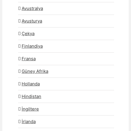
Avustralya
Avusturya
Çekya
Finlandiya
Fransa
Güney Afrika
Hollanda
Hindistan
İngiltere
İrlanda