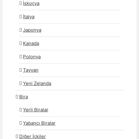
İskoçya
İtalya
Japonya
Kanada
Polonya
Tayvan
Yeni Zelanda
Bira
Yerli Biralar
Yabancı Biralar
Diğer İçkiler