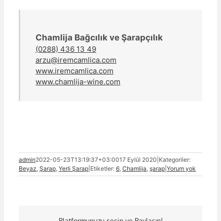
Chamlija Bağcılık ve Şarapçılık
(0288) 436 13 49
arzu@iremcamlica.com
www.iremcamlica.com
www.chamlija-wine.com
admin
2022-05-23T13:19:37+03:00
17 Eylül 2020
|
Kategoriler:
Beyaz
,
Şarap
,
Yerli Şarap
|
Etiketler:
6
,
Chamlija
,
şarap
|
Yorum yok
Platformunuzu seçin ve Paylaşın!