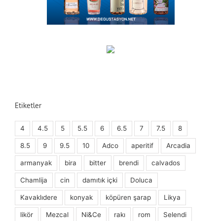
Etiketler
4
4.5
5
5.5
6
6.5
7
7.5
8
8.5
9
9.5
10
Adco
aperitif
Arcadia
armanyak
bira
bitter
brendi
calvados
Chamlija
cin
damıtık içki
Doluca
Kavaklıdere
konyak
köpüren şarap
Likya
likör
Mezcal
Ni&Ce
rakı
rom
Selendi