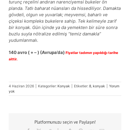
turunç reçelini andıran narenciyemsi bukeler ön
planda. Tatlı baharat nüansları da hissediliyor. Damakta
gövdeli, olgun ve yuvarlak; meyvemsi, baharlı ve
çiçeksi kompleks bukelere sahip. Tek kelimeyle zarif
bir konyak. Gün içinde ya da yemekten bir süre sonra
buzlu suyla nötralize edilmiş “temiz damakla”
yudumlanmalı.
140
avro
( + – )
(Avrupa’da)
Fiyatlar tadımın yapıldığı tarihe
aittir.
4 Haziran 2026
|
Kategoriler:
Konyak
|
Etiketler:
8
,
konyak
|
Yorum
yok
Platformunuzu seçin ve Paylaşın!