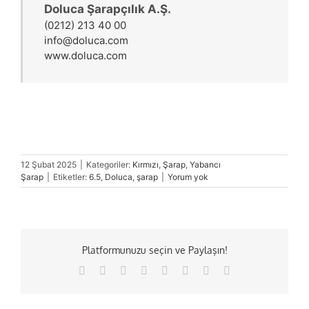
Doluca Şarapçılık A.Ş.
(0212) 213 40 00
info@doluca.com
www.doluca.com
12 Şubat 2025
|
Kategoriler:
Kırmızı
,
Şarap
,
Yabancı
Şarap
|
Etiketler:
6.5
,
Doluca
,
şarap
|
Yorum yok
Platformunuzu seçin ve Paylaşın!
Facebook
X
Reddit
LinkedIn
Tumblr
Pinterest
Vk
E-
posta