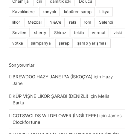
Chamlija
cin
damıtık içki
Doluca
Kavaklıdere
konyak
köpüren şarap
Likya
likör
Mezcal
Ni&Ce
rakı
rom
Selendi
Sevilen
sherry
Shiraz
tekila
vermut
viski
votka
şampanya
şarap
şarap yarışması
Son yorumlar
BREWDOG HAZY JANE IPA (İSKOÇYA)
için
Hazy
Jane
KÜP VİŞNE LİKÖR ŞARABI (DENİZLİ)
için
Melis
Bartu
COTSWOLDS WILDFLOWER (İNGİLTERE)
için
James
Clockfortune