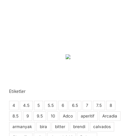
Etiketler
4
4.5
5
5.5
6
6.5
7
7.5
8
8.5
9
9.5
10
Adco
aperitif
Arcadia
armanyak
bira
bitter
brendi
calvados