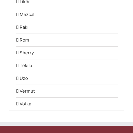
Likör
Mezcal
Rakı
Rom
Sherry
Tekila
Uzo
Vermut
Votka