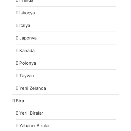
İrlanda
İskoçya
İtalya
Japonya
Kanada
Polonya
Tayvan
Yeni Zelanda
Bira
Yerli Biralar
Yabancı Biralar