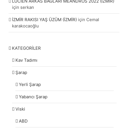
LUCIEN ARKAS BAĞLARI MEANDROS 2022 (İZMİR)
için
serkan
İZMİR RAKISI YAŞ ÜZÜM (İZMİR)
için
Cemal
karakocaoğlu
KATEGORİLER
Kav Tadımı
Şarap
Yerli Şarap
Yabancı Şarap
Viski
ABD