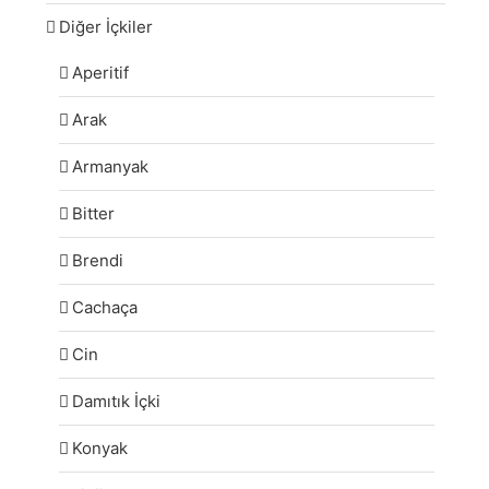
Diğer İçkiler
Aperitif
Arak
Armanyak
Bitter
Brendi
Cachaça
Cin
Damıtık İçki
Konyak