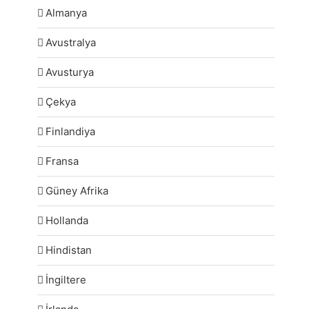
Almanya
Avustralya
Avusturya
Çekya
Finlandiya
Fransa
Güney Afrika
Hollanda
Hindistan
İngiltere