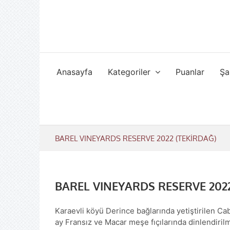
Skip
to
content
Anasayfa
Kategoriler
Puanlar
Şa
BAREL VINEYARDS RESERVE 2022 (TEKİRDAĞ)
BAREL VINEYARDS RESERVE 2022
Karaevli köyü Derince bağlarında yetiştirilen C
ay Fransız ve Macar meşe fıçılarında dinlendirilmi