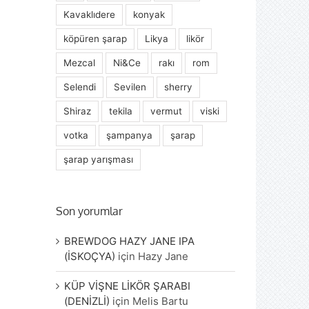
Kavaklıdere
konyak
köpüren şarap
Likya
likör
Mezcal
Ni&Ce
rakı
rom
Selendi
Sevilen
sherry
Shiraz
tekila
vermut
viski
votka
şampanya
şarap
şarap yarışması
Son yorumlar
BREWDOG HAZY JANE IPA
(İSKOÇYA)
için
Hazy Jane
KÜP VİŞNE LİKÖR ŞARABI
(DENİZLİ)
için
Melis Bartu