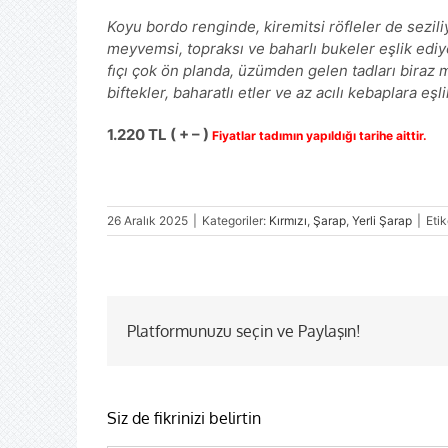
Koyu bordo renginde, kiremitsi röfleler de sezili
meyvemsi, topraksı ve baharlı bukeler eşlik ediy
fıçı çok ön planda, üzümden gelen tadları biraz m
biftekler, baharatlı etler ve az acılı kebaplara eşl
1.220 TL ( + – )
Fiyatlar tadımın yapıldığı tarihe aittir.
26 Aralık 2025
|
Kategoriler:
Kırmızı
,
Şarap
,
Yerli Şarap
|
Etik
Platformunuzu seçin ve Paylaşın!
Siz de fikrinizi belirtin