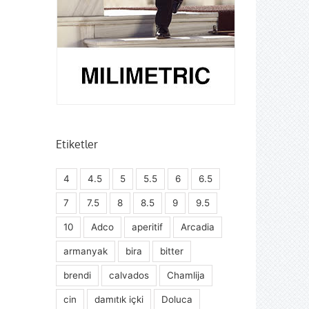
Etiketler
4
4.5
5
5.5
6
6.5
7
7.5
8
8.5
9
9.5
10
Adco
aperitif
Arcadia
armanyak
bira
bitter
brendi
calvados
Chamlija
cin
damıtık içki
Doluca