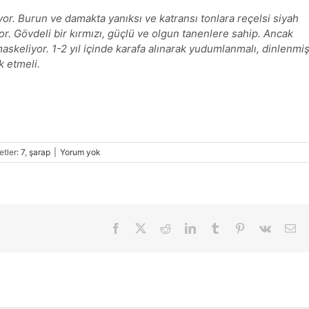
yor. Burun ve damakta yanıksı ve katransı tonlara reçelsi siyah
or. Gövdeli bir kırmızı, güçlü ve olgun tanenlere sahip. Ancak
askeliyor. 1-2 yıl içinde karafa alınarak yudumlanmalı, dinlenmi
ik etmeli.
etler:
7
,
şarap
|
Yorum yok
Facebook
X
Reddit
LinkedIn
Tumblr
Pinterest
Vk
E-
pos